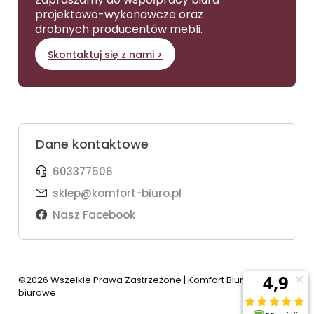
projektowo-wykonawcze oraz
drobnych producentów mebli.
Skontaktuj się z nami >
Dane kontaktowe
603377506
sklep@komfort-biuro.pl
Nasz Facebook
©2026 Wszelkie Prawa Zastrzeżone | Komfort Biuro - meble
biurowe