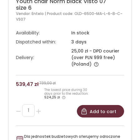
Youth chair Norm black Visto 07
size 6
Vendor:
Entelo
| Product code:
OLD-6500-MA-L-6-B-C-
VS07
Availability:
In stock
Dispatched within:
3 days
25,00 zł
- DPD courier
Delivery:
(over PLN 999 free)
(Poland)
739,00 zł
539,47 zł
The lowest price during 30
days prior to the reduction:
524,25 zł
Add to cart
Dla jednostek budżetowych oferujemy odroczone