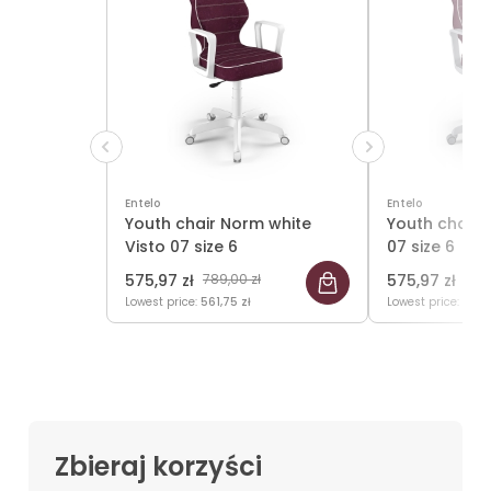
Entelo
Entelo
Youth chair Norm white
Youth chair 
Visto 07 size 6
07 size 6
575,97 zł
789,00 zł
575,97 zł
789,
Lowest price:
561,75 zł
Lowest price:
561,7
Zbieraj korzyści