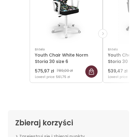
Entelo
Entelo
Youth Chair White Norm
Youth Chair 
Storia 30 size 6
Storia 30 siz
575,97 zł
789,00 zł
539,47 zł
739
Lowest price:
561,75 zł
Lowest price:
524,
Zbieraj korzyści
Zarejestruj się i zbieraj punkty