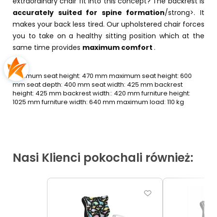
extraordinary chair fit into this concept? The backrest is
accurately suited for spine formation
/strong>. It
makes your back less tired. Our upholstered chair forces
you to take on a healthy sitting position which at the
same time provides
maximum comfort
.
minimum seat height: 470 mm maximum seat height: 600
mm seat depth: 400 mm seat width: 425 mm backrest
height: 425 mm backrest width:: 420 mm furniture height:
1025 mm furniture width: 640 mm maximum load: 110 kg
Nasi Klienci pokochali również: