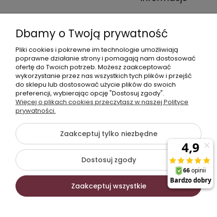
Kontakt ze sklepem
Dbamy o Twoją prywatność
Pliki cookies i pokrewne im technologie umożliwiają
Dane kontaktowe
poprawne działanie strony i pomagają nam dostosować
ofertę do Twoich potrzeb. Możesz zaakceptować
603377506
wykorzystanie przez nas wszystkich tych plików i przejść
do sklepu lub dostosować użycie plików do swoich
sklep@komfort-biuro.pl
preferencji, wybierając opcję "Dostosuj zgody".
Nasz Facebook
Więcej o plikach cookies przeczytasz w naszej Polityce
prywatności.
Zaakceptuj tylko niezbędne
©2026 Wszelkie Prawa Zastrzeżone | Komfort Biuro -
meble biurowe
Dostosuj zgody
Szablon Flex by
Ecommercy
Zaakceptuj wszystkie