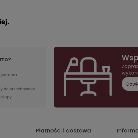
Wsp
rto?
Zapras
wykon
rogramem
Dowie
y do przechowalni.
 zakupy.
Płatności i dostawa
Inform