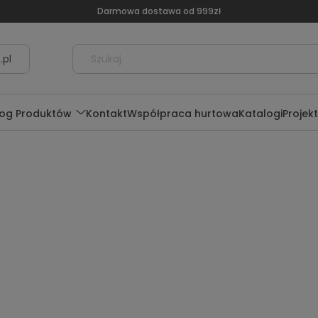
Darmowa dostawa od 999zł
.pl
log Produktów
Kontakt
Współpraca hurtowa
Katalogi
Projek