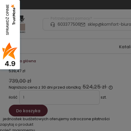
SPRAWDŹ OPINIE
Potrzebujesz pomocy?
603377506
sklep@komfort-biuro
Kata
Strona główna
4.9
539,47 zł
739,00 zł
524,25 zł
Najniższa cena z 30 dni przed obniżką:
ilość
szt.
Do koszyka
jednostek budżetowych oferujemy odroczone płatności
zapytaj o produkt
poleć znajomemu