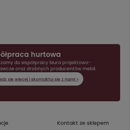
ółpraca hurtowa
zamy do współpracy biura projektowo-
awcze oraz drobnych producentów mebli.
dz się więcej i skontaktuj się z nami >
acje
Kontakt ze sklepem