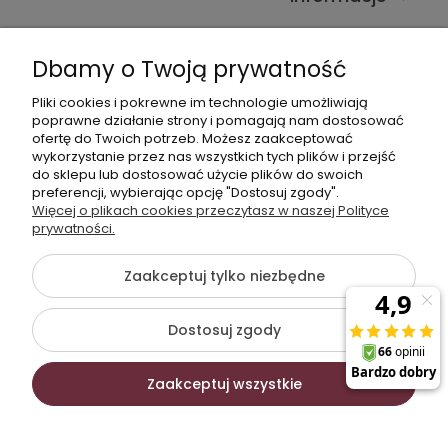
Kontakt ze sklepem
Dbamy o Twoją prywatność
Pliki cookies i pokrewne im technologie umożliwiają
Dane kontaktowe
poprawne działanie strony i pomagają nam dostosować
ofertę do Twoich potrzeb. Możesz zaakceptować
603377506
wykorzystanie przez nas wszystkich tych plików i przejść
do sklepu lub dostosować użycie plików do swoich
sklep@komfort-biuro.pl
preferencji, wybierając opcję "Dostosuj zgody".
Nasz Facebook
Więcej o plikach cookies przeczytasz w naszej Polityce
prywatności.
Zaakceptuj tylko niezbędne
©2026 Wszelkie Prawa Zastrzeżone | Komfort Biuro -
meble biurowe
Dostosuj zgody
Szablon Flex by
Ecommercy
Zaakceptuj wszystkie