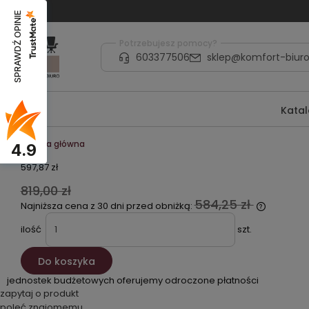
SPRAWDŹ OPINIE
Potrzebujesz pomocy?
603377506
sklep@komfort-biuro
Kata
Strona główna
4.9
597,87 zł
819,00 zł
584,25 zł
Najniższa cena z 30 dni przed obniżką:
ilość
szt.
Do koszyka
jednostek budżetowych oferujemy odroczone płatności
zapytaj o produkt
poleć znajomemu