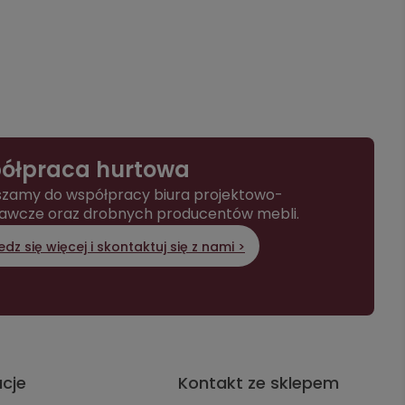
ółpraca hurtowa
zamy do współpracy biura projektowo-
awcze oraz drobnych producentów mebli.
dz się więcej i skontaktuj się z nami >
acje
Kontakt ze sklepem