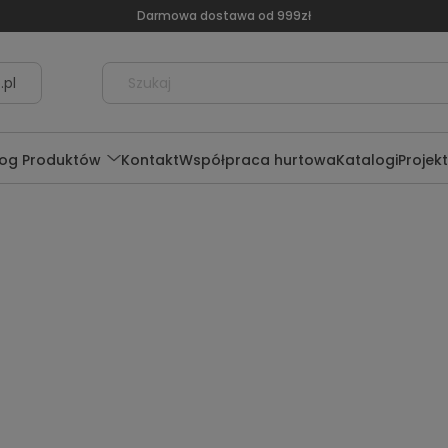
Darmowa dostawa od 999zł
.pl
log Produktów
Kontakt
Współpraca hurtowa
Katalogi
Projek