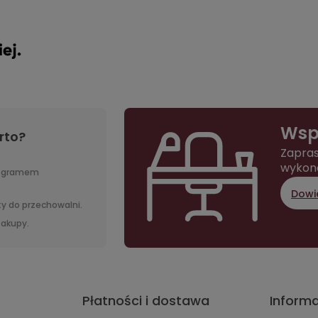
Wsp
rto?
Zapras
wykon
rogramem
Dowie
y do przechowalni.
 zakupy.
Płatności i dostawa
Inform