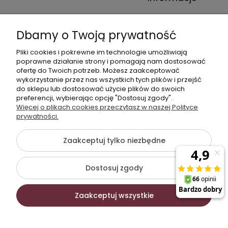
Kontakt ze sklepem
Dbamy o Twoją prywatność
Pliki cookies i pokrewne im technologie umożliwiają
Dane kontaktowe
poprawne działanie strony i pomagają nam dostosować
ofertę do Twoich potrzeb. Możesz zaakceptować
603377506
wykorzystanie przez nas wszystkich tych plików i przejść
do sklepu lub dostosować użycie plików do swoich
sklep@komfort-biuro.pl
preferencji, wybierając opcję "Dostosuj zgody".
Nasz Facebook
Więcej o plikach cookies przeczytasz w naszej Polityce
prywatności.
Zaakceptuj tylko niezbędne
©2026 Wszelkie Prawa Zastrzeżone | Komfort Biuro -
meble biurowe
Dostosuj zgody
Szablon Flex by
Ecommercy
Zaakceptuj wszystkie