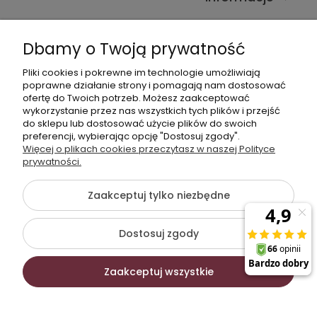
Kontakt ze sklepem
Dbamy o Twoją prywatność
Pliki cookies i pokrewne im technologie umożliwiają
Dane kontaktowe
poprawne działanie strony i pomagają nam dostosować
ofertę do Twoich potrzeb. Możesz zaakceptować
603377506
wykorzystanie przez nas wszystkich tych plików i przejść
do sklepu lub dostosować użycie plików do swoich
sklep@komfort-biuro.pl
preferencji, wybierając opcję "Dostosuj zgody".
Nasz Facebook
Więcej o plikach cookies przeczytasz w naszej Polityce
prywatności.
Zaakceptuj tylko niezbędne
©2026 Wszelkie Prawa Zastrzeżone | Komfort Biuro -
meble biurowe
Dostosuj zgody
Szablon Flex by
Ecommercy
Zaakceptuj wszystkie