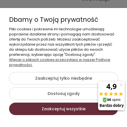
Kontakt ze sklepem
Dbamy o Twoją prywatność
Pliki cookies i pokrewne im technologie umożliwiają
Dane kontaktowe
poprawne działanie strony i pomagają nam dostosować
ofertę do Twoich potrzeb. Możesz zaakceptować
603377506
wykorzystanie przez nas wszystkich tych plików i przejść
do sklepu lub dostosować użycie plików do swoich
sklep@komfort-biuro.pl
preferencji, wybierając opcję "Dostosuj zgody".
Nasz Facebook
Więcej o plikach cookies przeczytasz w naszej Polityce
prywatności.
Zaakceptuj tylko niezbędne
©2026 Wszelkie Prawa Zastrzeżone | Komfort Biuro -
meble biurowe
Dostosuj zgody
Szablon Flex by
Ecommercy
Zaakceptuj wszystkie