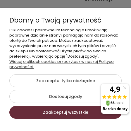
Kontakt ze sklepem
Dbamy o Twoją prywatność
Pliki cookies i pokrewne im technologie umożliwiają
Dane kontaktowe
poprawne działanie strony i pomagają nam dostosować
ofertę do Twoich potrzeb. Możesz zaakceptować
603377506
wykorzystanie przez nas wszystkich tych plików i przejść
do sklepu lub dostosować użycie plików do swoich
sklep@komfort-biuro.pl
preferencji, wybierając opcję "Dostosuj zgody".
Nasz Facebook
Więcej o plikach cookies przeczytasz w naszej Polityce
prywatności.
Zaakceptuj tylko niezbędne
©2026 Wszelkie Prawa Zastrzeżone | Komfort Biuro -
meble biurowe
Dostosuj zgody
Szablon Flex by
Ecommercy
Zaakceptuj wszystkie