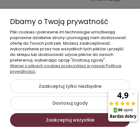
Kontakt ze sklepem
Dbamy o Twoją prywatność
Pliki cookies i pokrewne im technologie umożliwiają
Dane kontaktowe
poprawne działanie strony i pomagają nam dostosować
ofertę do Twoich potrzeb. Możesz zaakceptować
603377506
wykorzystanie przez nas wszystkich tych plików i przejść
do sklepu lub dostosować użycie plików do swoich
sklep@komfort-biuro.pl
preferencji, wybierając opcję "Dostosuj zgody".
Nasz Facebook
Więcej o plikach cookies przeczytasz w naszej Polityce
prywatności.
Zaakceptuj tylko niezbędne
©2026 Wszelkie Prawa Zastrzeżone | Komfort Biuro -
meble biurowe
Dostosuj zgody
Szablon Flex by
Ecommercy
Zaakceptuj wszystkie