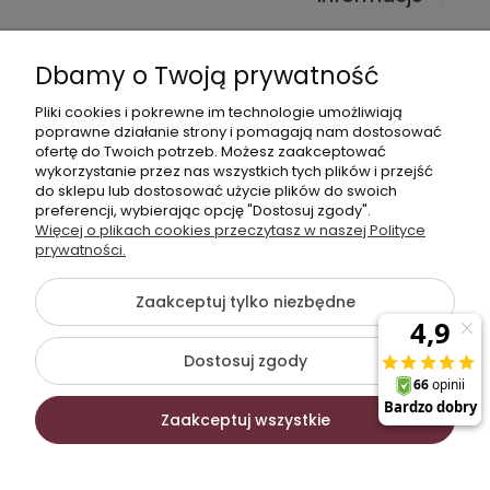
Kontakt ze sklepem
Dbamy o Twoją prywatność
Pliki cookies i pokrewne im technologie umożliwiają
Dane kontaktowe
poprawne działanie strony i pomagają nam dostosować
ofertę do Twoich potrzeb. Możesz zaakceptować
603377506
wykorzystanie przez nas wszystkich tych plików i przejść
do sklepu lub dostosować użycie plików do swoich
sklep@komfort-biuro.pl
preferencji, wybierając opcję "Dostosuj zgody".
Nasz Facebook
Więcej o plikach cookies przeczytasz w naszej Polityce
prywatności.
Zaakceptuj tylko niezbędne
©2026 Wszelkie Prawa Zastrzeżone | Komfort Biuro -
meble biurowe
Dostosuj zgody
Szablon Flex by
Ecommercy
Zaakceptuj wszystkie