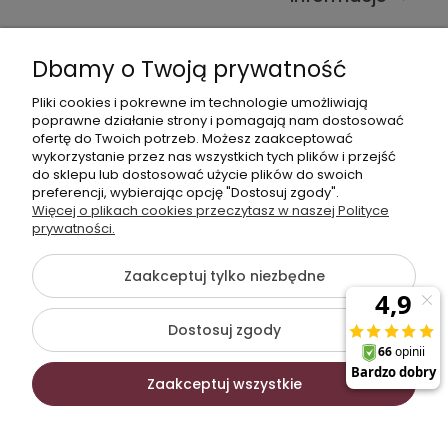
Kontakt ze sklepem
Dbamy o Twoją prywatność
Pliki cookies i pokrewne im technologie umożliwiają
Dane kontaktowe
poprawne działanie strony i pomagają nam dostosować
ofertę do Twoich potrzeb. Możesz zaakceptować
603377506
wykorzystanie przez nas wszystkich tych plików i przejść
do sklepu lub dostosować użycie plików do swoich
sklep@komfort-biuro.pl
preferencji, wybierając opcję "Dostosuj zgody".
Nasz Facebook
Więcej o plikach cookies przeczytasz w naszej Polityce
prywatności.
Zaakceptuj tylko niezbędne
©2026 Wszelkie Prawa Zastrzeżone | Komfort Biuro -
meble biurowe
Dostosuj zgody
Szablon Flex by
Ecommercy
Zaakceptuj wszystkie