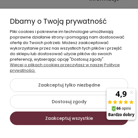
Kontakt ze sklepem
Dbamy o Twoją prywatność
Pliki cookies i pokrewne im technologie umożliwiają
Dane kontaktowe
poprawne działanie strony i pomagają nam dostosować
ofertę do Twoich potrzeb. Możesz zaakceptować
603377506
wykorzystanie przez nas wszystkich tych plików i przejść
do sklepu lub dostosować użycie plików do swoich
sklep@komfort-biuro.pl
preferencji, wybierając opcję "Dostosuj zgody".
Nasz Facebook
Więcej o plikach cookies przeczytasz w naszej Polityce
prywatności.
Zaakceptuj tylko niezbędne
©2026 Wszelkie Prawa Zastrzeżone | Komfort Biuro -
meble biurowe
Dostosuj zgody
Szablon Flex by
Ecommercy
Zaakceptuj wszystkie