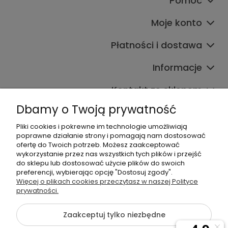
Pomoc
Moje konto
Płatności i dostawa
Informacje
Kontakt ze sklepem
Dbamy o Twoją prywatność
Pliki cookies i pokrewne im technologie umożliwiają
Dane kontaktowe
poprawne działanie strony i pomagają nam dostosować
ofertę do Twoich potrzeb. Możesz zaakceptować
603377506
wykorzystanie przez nas wszystkich tych plików i przejść
do sklepu lub dostosować użycie plików do swoich
sklep@komfort-biuro.pl
preferencji, wybierając opcję "Dostosuj zgody".
Nasz Facebook
Więcej o plikach cookies przeczytasz w naszej Polityce
prywatności.
Zaakceptuj tylko niezbędne
©2026 Wszelkie Prawa Zastrzeżone | Komfort Biuro - meble