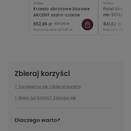
STEMA
STEMA
Krzesło obrotowe biurowe
Fotel biurow
AKCENT szaro-czarne
HN-5018/CZA
biurowe obr
652,86 zł
837,00 zł
841,62 zł
1 07
Najniższa cena:
677,97 zł
Najniższa cena:
8
Zbieraj korzyści
Zarejestruj się i zbieraj punkty
Masz już konto? Zaloguj się
Dlaczego warto?