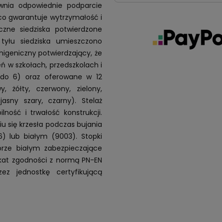
ewnia odpowiednie podparcie
co gwarantuje wytrzymałość i
czne siedziska potwierdzone
yłu siedziska umieszczono
higeniczny potwierdzający, że
ń w szkołach, przedszkolach i
 do 6) oraz oferowane w 12
, żółty, czerwony, zielony,
 jasny szary, czarny). Stelaż
ność i trwałość konstrukcji.
u się krzesła podczas bujania
) lub białym (9003). Stopki
rze białym zabezpieczające
ikat zgodności z normą PN-EN
ez jednostkę certyfikującą