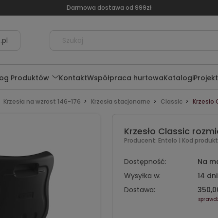
Darmowa dostawa od 999zł
.pl
log Produktów
Kontakt
Współpraca hurtowa
Katalogi
Projek
Krzesła na wzrost 146-176
Krzesła stacjonarne
Classic
Krzesło 
Krzesło Classic rozmi
Producent:
Entelo
| Kod produkt
Dostępność:
Na m
Wysyłka w:
14 dni
Dostawa:
350,00
sprawd