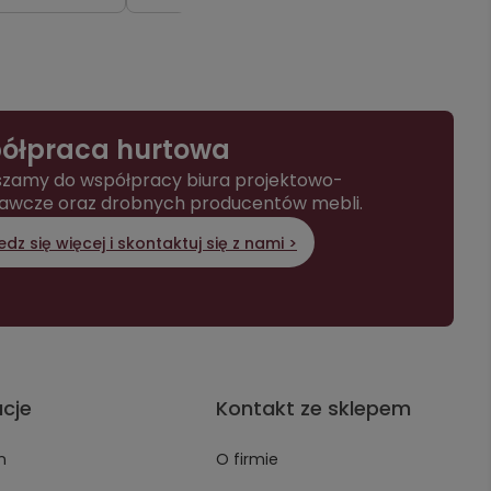
ółpraca hurtowa
zamy do współpracy biura projektowo-
awcze oraz drobnych producentów mebli.
dz się więcej i skontaktuj się z nami >
acje
Kontakt ze sklepem
n
O firmie