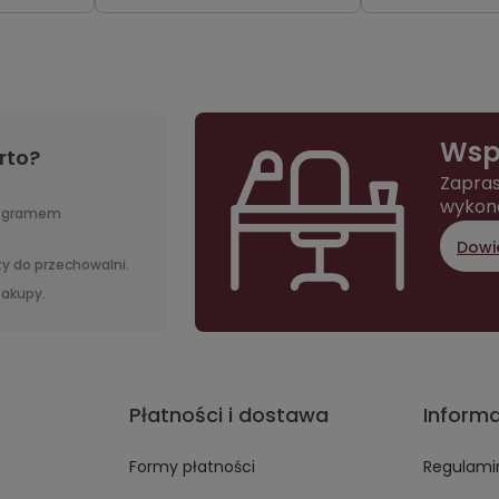
Wsp
rto?
Zapras
wykon
rogramem
Dowie
y do przechowalni.
 zakupy.
Płatności i dostawa
Inform
Formy płatności
Regulami