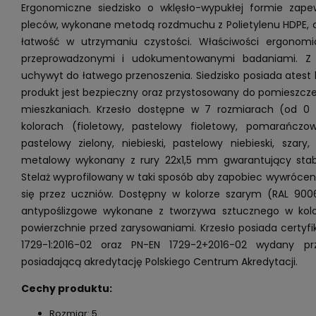
Ergonomiczne siedzisko o wklęsło-wypukłej formie zap
pleców, wykonane metodą rozdmuchu z Polietylenu HDPE, 
łatwość w utrzymaniu czystości. Właściwości ergonomi
przeprowadzonymi i udokumentowanymi badaniami. Z t
uchywyt do łatwego przenoszenia. Siedzisko posiada atest 
produkt jest bezpieczny oraz przystosowany do pomieszcze
mieszkaniach. Krzesło dostępne w 7 rozmiarach (od 0
kolorach (fioletowy, pastelowy fioletowy, pomarańczowy
pastelowy zielony, niebieski, pastelowy niebieski, szary,
metalowy wykonany z rury 22x1,5 mm gwarantujący stabil
Stelaż wyprofilowany w taki sposób aby zapobiec wywróceni
się przez uczniów. Dostępny w kolorze szarym (RAL 9006
antypoślizgowe wykonane z tworzywa sztucznego w kolo
powierzchnie przed zarysowaniami. Krzesło posiada certyf
1729-1:2016-02 oraz PN-EN 1729-2+2016-02 wydany prz
posiadającą akredytację Polskiego Centrum Akredytacji.
Cechy produktu:
Rozmiar: 5