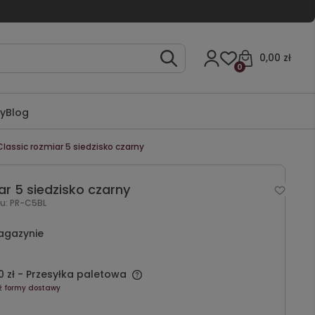
0,00 zł
0
ty
Blog
Classic rozmiar 5 siedzisko czarny
ar 5 siedzisko czarny
u:
PR-C5BL
agazynie
 zł
- Przesyłka paletowa
ź formy dostawy