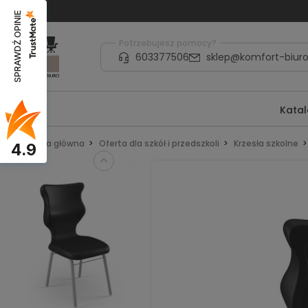
SPRAWDŹ OPINIE
Potrzebujesz pomocy?
603377506
sklep@komfort-biuro
Kata
Strona główna
Oferta dla szkół i przedszkoli
Krzesła szkolne
4.9