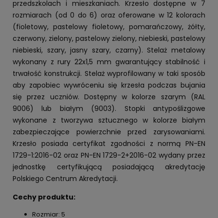
przedszkolach i mieszkaniach. Krzesło dostępne w 7
rozmiarach (od 0 do 6) oraz oferowane w 12 kolorach
(fioletowy, pastelowy fioletowy, pomarańczowy, żółty,
czerwony, zielony, pastelowy zielony, niebieski, pastelowy
niebieski, szary, jasny szary, czarny). Stelaż metalowy
wykonany z rury 22x1,5 mm gwarantujący stabilność i
trwałość konstrukcji. Stelaż wyprofilowany w taki sposób
aby zapobiec wywróceniu się krzesła podczas bujania
się przez uczniów. Dostępny w kolorze szarym (RAL
9006) lub białym (9003). Stopki antypoślizgowe
wykonane z tworzywa sztucznego w kolorze białym
zabezpieczające powierzchnie przed zarysowaniami.
Krzesło posiada certyfikat zgodności z normą PN-EN
1729-1:2016-02 oraz PN-EN 1729-2+2016-02 wydany przez
jednostkę certyfikującą posiadającą akredytację
Polskiego Centrum Akredytacji.
Cechy produktu:
Rozmiar: 5