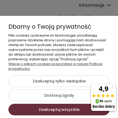
Informacje
Kontakt ze sklepem
Dbamy o Twoją prywatność
Pliki cookies i pokrewne im technologie umożliwiają
Dane kontaktowe
poprawne działanie strony i pomagają nam dostosować
ofertę do Twoich potrzeb. Możesz zaakceptować
603377506
wykorzystanie przez nas wszystkich tych plików i przejść
do sklepu lub dostosować użycie plików do swoich
sklep@komfort-biuro.pl
preferencji, wybierając opcję "Dostosuj zgody".
Nasz Facebook
Więcej o plikach cookies przeczytasz w naszej Polityce
prywatności.
Zaakceptuj tylko niezbędne
©2026 Wszelkie Prawa Zastrzeżone | Komfort Biuro - meble
biurowe
Dostosuj zgody
Szablon Flex by
Ecommercy
Zaakceptuj wszystkie