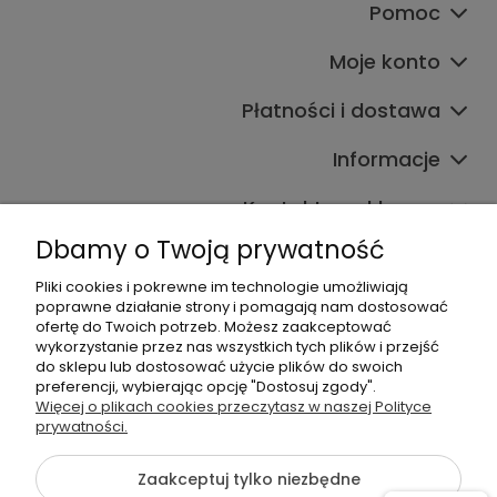
Pomoc
Moje konto
Płatności i dostawa
Informacje
Kontakt ze sklepem
Dbamy o Twoją prywatność
Pliki cookies i pokrewne im technologie umożliwiają
Dane kontaktowe
poprawne działanie strony i pomagają nam dostosować
ofertę do Twoich potrzeb. Możesz zaakceptować
603377506
wykorzystanie przez nas wszystkich tych plików i przejść
do sklepu lub dostosować użycie plików do swoich
sklep@komfort-biuro.pl
preferencji, wybierając opcję "Dostosuj zgody".
Nasz Facebook
Więcej o plikach cookies przeczytasz w naszej Polityce
prywatności.
Zaakceptuj tylko niezbędne