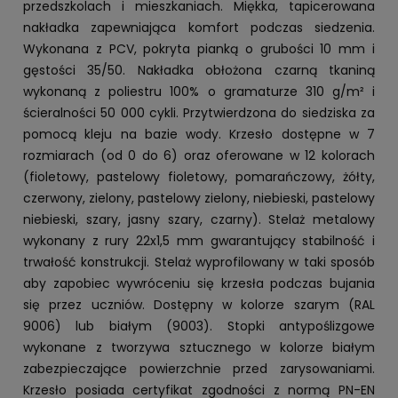
przedszkolach i mieszkaniach. Miękka, tapicerowana
nakładka zapewniająca komfort podczas siedzenia.
Wykonana z PCV, pokryta pianką o grubości 10 mm i
gęstości 35/50. Nakładka obłożona czarną tkaniną
wykonaną z poliestru 100% o gramaturze 310 g/m² i
ścieralności 50 000 cykli. Przytwierdzona do siedziska za
pomocą kleju na bazie wody. Krzesło dostępne w 7
rozmiarach (od 0 do 6) oraz oferowane w 12 kolorach
(fioletowy, pastelowy fioletowy, pomarańczowy, żółty,
czerwony, zielony, pastelowy zielony, niebieski, pastelowy
niebieski, szary, jasny szary, czarny). Stelaż metalowy
wykonany z rury 22x1,5 mm gwarantujący stabilność i
trwałość konstrukcji. Stelaż wyprofilowany w taki sposób
aby zapobiec wywróceniu się krzesła podczas bujania
się przez uczniów. Dostępny w kolorze szarym (RAL
9006) lub białym (9003). Stopki antypoślizgowe
wykonane z tworzywa sztucznego w kolorze białym
zabezpieczające powierzchnie przed zarysowaniami.
Krzesło posiada certyfikat zgodności z normą PN-EN