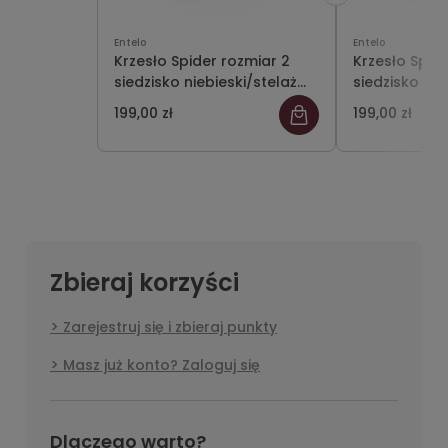
Entelo
Entelo
Krzesło Spider rozmiar 2
Krzesło Spid
siedzisko niebieski/stelaż
siedzisko cz
szary
szary
199,00 zł
199,00 zł
Zbieraj korzyści
Zarejestruj się i zbieraj punkty
Masz już konto? Zaloguj się
Dlaczego warto?