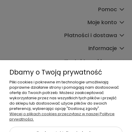
Pomoc
Moje konto
Płatności i dostawa
Informacje
Kontakt ze sklepem
Dbamy o Twoją prywatność
Pliki cookies i pokrewne im technologie umożliwiają
Dane kontaktowe
poprawne działanie strony i pomagają nam dostosować
ofertę do Twoich potrzeb. Możesz zaakceptować
603377506
wykorzystanie przez nas wszystkich tych plików i przejść
do sklepu lub dostosować użycie plików do swoich
sklep@komfort-biuro.pl
preferencji, wybierając opcję "Dostosuj zgody".
Nasz Facebook
Więcej o plikach cookies przeczytasz w naszej Polityce
prywatności.