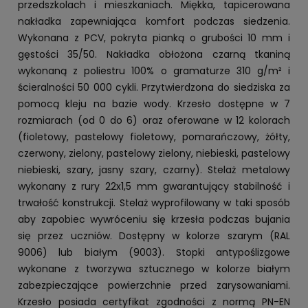
przedszkolach i mieszkaniach. Miękka, tapicerowana
nakładka zapewniająca komfort podczas siedzenia.
Wykonana z PCV, pokryta pianką o grubości 10 mm i
gęstości 35/50. Nakładka obłożona czarną tkaniną
wykonaną z poliestru 100% o gramaturze 310 g/m² i
ścieralności 50 000 cykli. Przytwierdzona do siedziska za
pomocą kleju na bazie wody. Krzesło dostępne w 7
rozmiarach (od 0 do 6) oraz oferowane w 12 kolorach
(fioletowy, pastelowy fioletowy, pomarańczowy, żółty,
czerwony, zielony, pastelowy zielony, niebieski, pastelowy
niebieski, szary, jasny szary, czarny). Stelaż metalowy
wykonany z rury 22x1,5 mm gwarantujący stabilność i
trwałość konstrukcji. Stelaż wyprofilowany w taki sposób
aby zapobiec wywróceniu się krzesła podczas bujania
się przez uczniów. Dostępny w kolorze szarym (RAL
9006) lub białym (9003). Stopki antypoślizgowe
wykonane z tworzywa sztucznego w kolorze białym
zabezpieczające powierzchnie przed zarysowaniami.
Krzesło posiada certyfikat zgodności z normą PN-EN