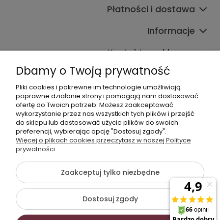
Płatności i dostawa
Informacje
Kontakt ze sklepem
Dbamy o Twoją prywatność
Pliki cookies i pokrewne im technologie umożliwiają
Dane kontaktowe
poprawne działanie strony i pomagają nam dostosować
ofertę do Twoich potrzeb. Możesz zaakceptować
603377506
wykorzystanie przez nas wszystkich tych plików i przejść
do sklepu lub dostosować użycie plików do swoich
sklep@komfort-biuro.pl
preferencji, wybierając opcję "Dostosuj zgody".
Nasz Facebook
Więcej o plikach cookies przeczytasz w naszej Polityce
prywatności.
Zaakceptuj tylko niezbędne
©2026 Wszelkie Prawa Zastrzeżone | Komfort Biuro - meble
biurowe
Dostosuj zgody
Szablon Flex by
Ecommercy