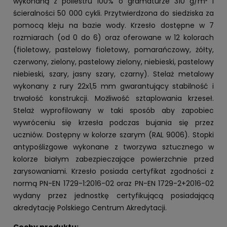
wykonaną z poliestru 100% o gramaturze 310 g/m² i
ścieralności 50 000 cykli. Przytwierdzona do siedziska za
pomocą kleju na bazie wody. Krzesło dostępne w 7
rozmiarach (od 0 do 6) oraz oferowane w 12 kolorach
(fioletowy, pastelowy fioletowy, pomarańczowy, żółty,
czerwony, zielony, pastelowy zielony, niebieski, pastelowy
niebieski, szary, jasny szary, czarny). Stelaż metalowy
wykonany z rury 22x1,5 mm gwarantujący stabilność i
trwałość konstrukcji. Możliwość sztaplowania krzeseł.
Stelaż wyprofilowany w taki sposób aby zapobiec
wywróceniu się krzesła podczas bujania się przez
uczniów. Dostępny w kolorze szarym (RAL 9006). Stopki
antypoślizgowe wykonane z tworzywa sztucznego w
kolorze białym zabezpieczające powierzchnie przed
zarysowaniami. Krzesło posiada certyfikat zgodności z
normą PN-EN 1729-1:2016-02 oraz PN-EN 1729-2+2016-02
wydany przez jednostkę certyfikującą posiadającą
akredytację Polskiego Centrum Akredytacji.
Cechy produktu: