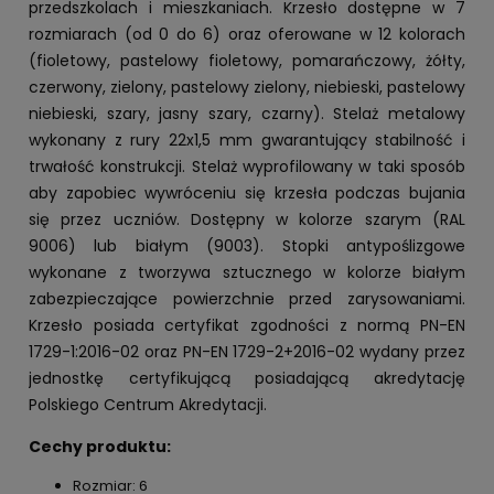
przedszkolach i mieszkaniach. Krzesło dostępne w 7
rozmiarach (od 0 do 6) oraz oferowane w 12 kolorach
(fioletowy, pastelowy fioletowy, pomarańczowy, żółty,
czerwony, zielony, pastelowy zielony, niebieski, pastelowy
niebieski, szary, jasny szary, czarny). Stelaż metalowy
wykonany z rury 22x1,5 mm gwarantujący stabilność i
trwałość konstrukcji. Stelaż wyprofilowany w taki sposób
aby zapobiec wywróceniu się krzesła podczas bujania
się przez uczniów. Dostępny w kolorze szarym (RAL
9006) lub białym (9003). Stopki antypoślizgowe
wykonane z tworzywa sztucznego w kolorze białym
zabezpieczające powierzchnie przed zarysowaniami.
Krzesło posiada certyfikat zgodności z normą PN-EN
1729-1:2016-02 oraz PN-EN 1729-2+2016-02 wydany przez
jednostkę certyfikującą posiadającą akredytację
Polskiego Centrum Akredytacji.
Cechy produktu:
Rozmiar: 6