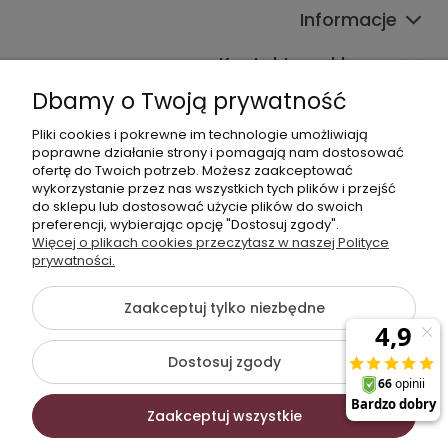
Informacje
Kontakt ze sklepem
Dbamy o Twoją prywatność
Pliki cookies i pokrewne im technologie umożliwiają
Dane kontaktowe
poprawne działanie strony i pomagają nam dostosować
ofertę do Twoich potrzeb. Możesz zaakceptować
603377506
wykorzystanie przez nas wszystkich tych plików i przejść
do sklepu lub dostosować użycie plików do swoich
sklep@komfort-biuro.pl
preferencji, wybierając opcję "Dostosuj zgody".
Nasz Facebook
Więcej o plikach cookies przeczytasz w naszej Polityce
prywatności.
Zaakceptuj tylko niezbędne
©2026 Wszelkie Prawa Zastrzeżone | Komfort Biuro - meble
biurowe
Dostosuj zgody
Szablon Flex by
Ecommercy
Zaakceptuj wszystkie