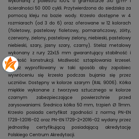
wykonaną z poliestru 100% o gramaturze 310 g/m² i
ścieralności 50 000 cykli. Przytwierdzona do siedziska za
pomocą kleju na bazie wody. Krzesło dostępne w 4
rozmiarach (od 3 do 6) oraz oferowane w 12 kolorach
(fioletowy, pastelowy fioletowy, pomarańczowy, żółty,
czerwony, zielony, pastelowy zielony, niebieski, pastelowy
niebieski, szary, jasny szary, czarny). Stelaż metalowy
wykonany z rury 22x1,5 mm gwarantujący stabilność i
trwałość konstrukcji. Możliwość sztaplowania krzeseł.
Stelaż wyprofilowany w taki sposób aby zapobiec
wywróceniu się krzesła podczas bujania się przez
uczniów. Dostępny w kolorze szarym (RAL 9006). Kółka
miękkie wykonane z tworzywa sztucznego w kolorze
czarnym zabezpieczające powierzchnie przed
zarysowaniami. Średnica kółka 50 mm, trzpień Ø 11mm.
Krzesło posiada certyfikat zgodności z normą PN-EN
1729-1:2016-02 oraz PN-EN 1729-2+2016-02 wydany przez
jednostkę certyfikującą posiadającą akredytację
Polskiego Centrum Akredytacji.