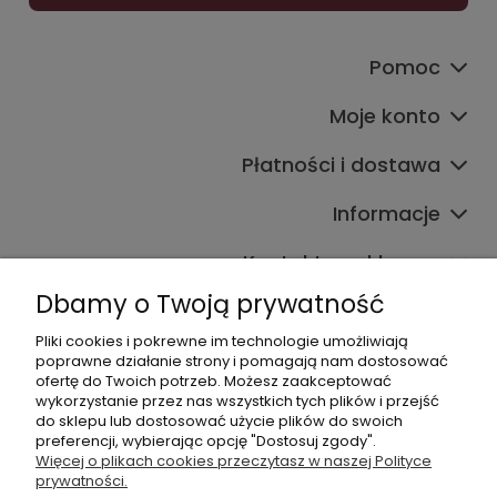
Pomoc
Moje konto
Płatności i dostawa
Informacje
Kontakt ze sklepem
Dbamy o Twoją prywatność
Pliki cookies i pokrewne im technologie umożliwiają
Dane kontaktowe
poprawne działanie strony i pomagają nam dostosować
ofertę do Twoich potrzeb. Możesz zaakceptować
603377506
wykorzystanie przez nas wszystkich tych plików i przejść
do sklepu lub dostosować użycie plików do swoich
sklep@komfort-biuro.pl
preferencji, wybierając opcję "Dostosuj zgody".
Nasz Facebook
Więcej o plikach cookies przeczytasz w naszej Polityce
prywatności.