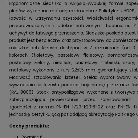
Ergonomiczne siedzisko o wklęsło-wypukłej formie zap
pleców, wykonane metodą rozdmuchu z Polietylenu HDPE, 
łatwość w utrzymaniu czystości. Właściwości ergonomi
przeprowadzonymi i udokumentowanymi badaniami. Z t
uchywyt do łatwego przenoszenia. Siedzisko posiada atest 
produkt jest bezpieczny oraz przystosowany do pomieszcze
mieszkaniach. Krzesło dostępne w 7 rozmiarach (od 0
kolorach (fioletowy, pastelowy fioletowy, pomarańczowy
pastelowy zielony, niebieski, pastelowy niebieski, szary,
metalowy wykonany z rury 22x1,5 mm gwarantujący stabil
Możliwość sztaplowania krzeseł. Stelaż wyprofilowany
wywróceniu się krzesła podczas bujania się przez ucznió
(RAL 9006). Stopki antypoślizgowe wykonane z tworzywa 
zabezpieczające powierzchnie przed zarysowaniami. 
zgodności z normą PN-EN 1729-1:2016-02 oraz PN-EN 1
jednostkę certyfikującą posiadającą akredytację Polskiego 
Cechy produktu:
Rozmiar: 6