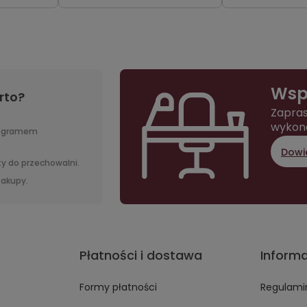
Wsp
rto?
Zapras
wykon
rogramem
Dowie
y do przechowalni.
 zakupy.
Płatności i dostawa
Inform
Formy płatności
Regulami