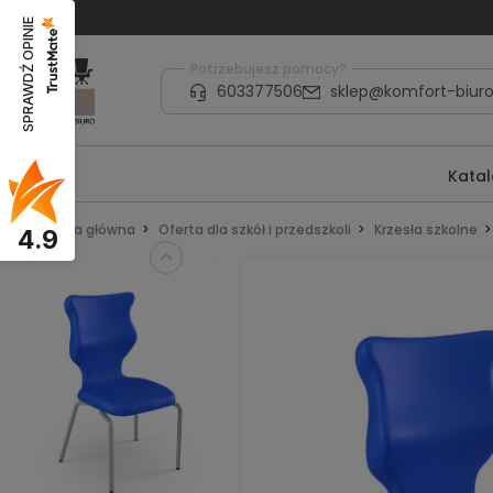
SPRAWDŹ OPINIE
Potrzebujesz pomocy?
603377506
sklep@komfort-biuro
Kata
Strona główna
Oferta dla szkół i przedszkoli
Krzesła szkolne
4.9