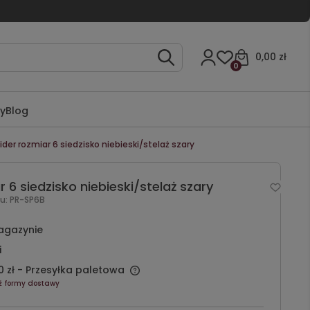
0,00 zł
0
ty
Blog
ider rozmiar 6 siedzisko niebieski/stelaż szary
r 6 siedzisko niebieski/stelaż szary
u:
PR-SP6B
agazynie
i
 zł
- Przesyłka paletowa
ź formy dostawy