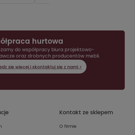
ółpraca hurtowa
zamy do współpracy biura projektowo-
awcze oraz drobnych producentów mebli.
dz się więcej i skontaktuj się z nami >
acje
Kontakt ze sklepem
n
O firmie