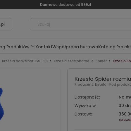
Darmowa dostawa od 999zł
.pl
log Produktów
Kontakt
Współpraca hurtowa
Katalogi
Projek
Krzesła na wzrost 159-188
Krzesła stacjonarne
Spider
Krzesło Sp
Krzesło Spider rozmia
Producent:
Entelo
| Kod produkt
Dostępność:
Na m
Wysyłka w:
30 dn
Dostawa:
350,00
sprawd