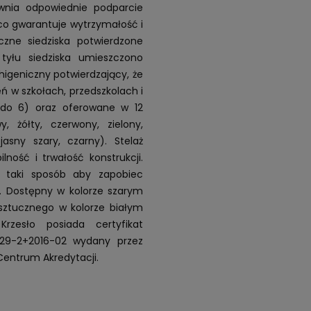
ewnia odpowiednie podparcie
co gwarantuje wytrzymałość i
czne siedziska potwierdzone
yłu siedziska umieszczono
higeniczny potwierdzający, że
ń w szkołach, przedszkolach i
 do 6) oraz oferowane w 12
, żółty, czerwony, zielony,
 jasny szary, czarny). Stelaż
ność i trwałość konstrukcji.
 w taki sposób aby zapobiec
w. Dostępny w kolorze szarym
sztucznego w kolorze białym
Krzesło posiada certyfikat
729-2+2016-02 wydany przez
Centrum Akredytacji.