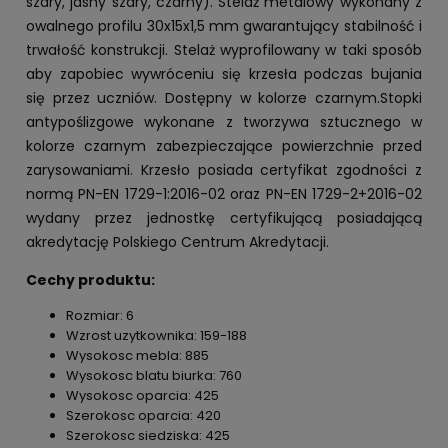
szary, jasny szary, czarny). Stelaż metalowy wykonany z
owalnego profilu 30x15x1,5 mm gwarantujący stabilność i
trwałość konstrukcji. Stelaż wyprofilowany w taki sposób
aby zapobiec wywróceniu się krzesła podczas bujania
się przez uczniów. Dostępny w kolorze czarnym.Stopki
antypoślizgowe wykonane z tworzywa sztucznego w
kolorze czarnym zabezpieczające powierzchnie przed
zarysowaniami. Krzesło posiada certyfikat zgodności z
normą PN-EN 1729-1:2016-02 oraz PN-EN 1729-2+2016-02
wydany przez jednostkę certyfikującą posiadającą
akredytację Polskiego Centrum Akredytacji.
Cechy produktu:
Rozmiar: 6
Wzrost uzytkownika: 159-188
Wysokosc mebla: 885
Wysokosc blatu biurka: 760
Wysokosc oparcia: 425
Szerokosc oparcia: 420
Szerokosc siedziska: 425