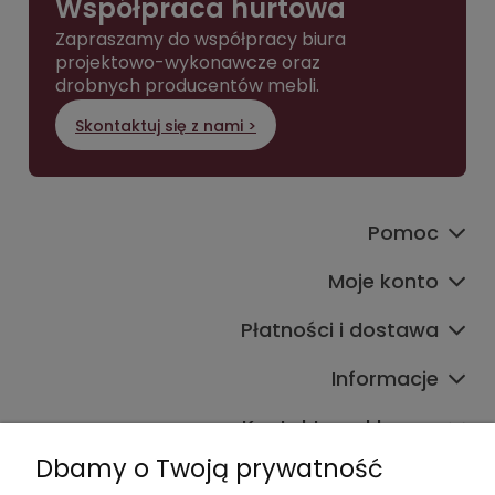
Współpraca hurtowa
Zapraszamy do współpracy biura
projektowo-wykonawcze oraz
drobnych producentów mebli.
Skontaktuj się z nami >
Pomoc
Moje konto
Płatności i dostawa
Informacje
Kontakt ze sklepem
Dbamy o Twoją prywatność