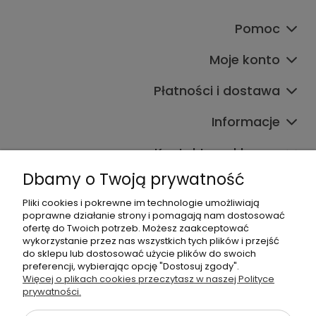
Pomoc
Moje konto
Płatności i dostawa
Informacje
Kontakt ze sklepem
Dbamy o Twoją prywatność
Pliki cookies i pokrewne im technologie umożliwiają
Dane kontaktowe
poprawne działanie strony i pomagają nam dostosować
ofertę do Twoich potrzeb. Możesz zaakceptować
603377506
wykorzystanie przez nas wszystkich tych plików i przejść
do sklepu lub dostosować użycie plików do swoich
sklep@komfort-biuro.pl
preferencji, wybierając opcję "Dostosuj zgody".
Nasz Facebook
Więcej o plikach cookies przeczytasz w naszej Polityce
prywatności.