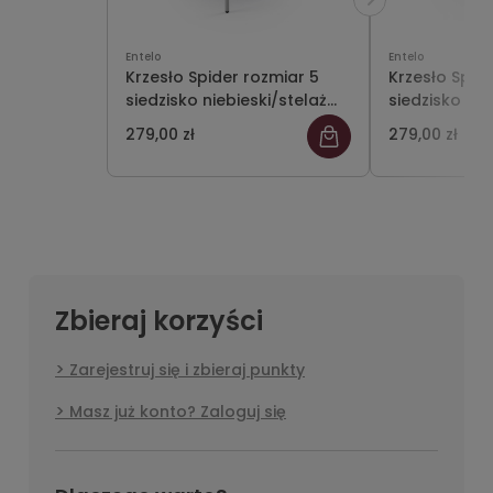
Entelo
Entelo
Krzesło Spider rozmiar 5
Krzesło Spid
siedzisko niebieski/stelaż
siedzisko cz
szary
szary
279,00 zł
279,00 zł
Zbieraj korzyści
Zarejestruj się i zbieraj punkty
Masz już konto? Zaloguj się