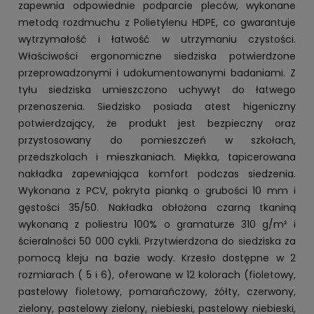
zapewnia odpowiednie podparcie pleców, wykonane
metodą rozdmuchu z Polietylenu HDPE, co gwarantuje
wytrzymałość i łatwość w utrzymaniu czystości.
Właściwości ergonomiczne siedziska potwierdzone
przeprowadzonymi i udokumentowanymi badaniami. Z
tyłu siedziska umieszczono uchywyt do łatwego
przenoszenia. Siedzisko posiada atest higeniczny
potwierdzający, że produkt jest bezpieczny oraz
przystosowany do pomieszczeń w szkołach,
przedszkolach i mieszkaniach. Miękka, tapicerowana
nakładka zapewniająca komfort podczas siedzenia.
Wykonana z PCV, pokryta pianką o grubości 10 mm i
gęstości 35/50. Nakładka obłożona czarną tkaniną
wykonaną z poliestru 100% o gramaturze 310 g/m² i
ścieralności 50 000 cykli. Przytwierdzona do siedziska za
pomocą kleju na bazie wody. Krzesło dostępne w 2
rozmiarach ( 5 i 6), oferowane w 12 kolorach (fioletowy,
pastelowy fioletowy, pomarańczowy, żółty, czerwony,
zielony, pastelowy zielony, niebieski, pastelowy niebieski,