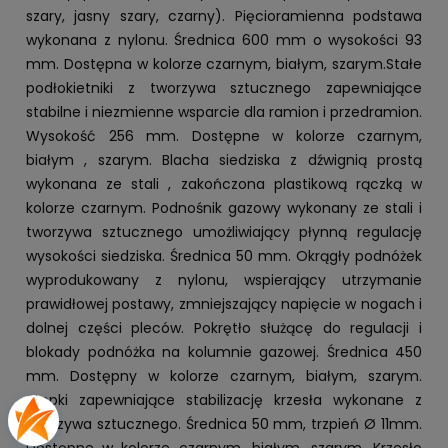
szary, jasny szary, czarny). Pięcioramienna podstawa
wykonana z nylonu. Średnica 600 mm o wysokości 93
mm. Dostępna w kolorze czarnym, białym, szarym.Stałe
podłokietniki z tworzywa sztucznego zapewniające
stabilne i niezmienne wsparcie dla ramion i przedramion.
Wysokość 256 mm. Dostępne w kolorze czarnym,
białym , szarym. Blacha siedziska z dźwignią prostą
wykonana ze stali , zakończona plastikową rączką w
kolorze czarnym. Podnośnik gazowy wykonany ze stali i
tworzywa sztucznego umożliwiający płynną regulację
wysokości siedziska. Średnica 50 mm. Okrągły podnóżek
wyprodukowany z nylonu, wspierający utrzymanie
prawidłowej postawy, zmniejszający napięcie w nogach i
dolnej części pleców. Pokrętło służącę do regulacji i
blokady podnóżka na kolumnie gazowej. Średnica 450
mm. Dostępny w kolorze czarnym, białym, szarym.
Stopki zapewniające stabilizację krzesła wykonane z
tworzywa sztucznego. Średnica 50 mm, trzpień Ø 11mm.
Dostępne w kolorze czarnym, białym, szarym. Krzesło