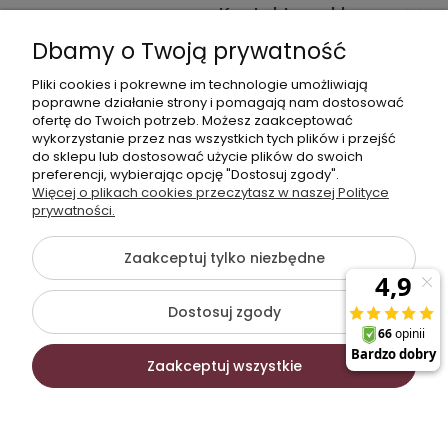
Kontakt ze sklepem
Dbamy o Twoją prywatność
Pliki cookies i pokrewne im technologie umożliwiają
Dane kontaktowe
poprawne działanie strony i pomagają nam dostosować
ofertę do Twoich potrzeb. Możesz zaakceptować
603377506
wykorzystanie przez nas wszystkich tych plików i przejść
do sklepu lub dostosować użycie plików do swoich
sklep@komfort-biuro.pl
preferencji, wybierając opcję "Dostosuj zgody".
Nasz Facebook
Więcej o plikach cookies przeczytasz w naszej Polityce
prywatności.
Zaakceptuj tylko niezbędne
©2026 Wszelkie Prawa Zastrzeżone | Komfort Biuro - meble
biurowe
Dostosuj zgody
Szablon Flex by
Ecommercy
Zaakceptuj wszystkie
Pokaż pełną wersję strony