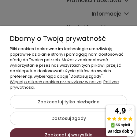
Płatności i dostawa
Informacje
Kontakt ze sklepem
Dbamy o Twoją prywatność
Pliki cookies i pokrewne im technologie umożliwiają
Dane kontaktowe
poprawne działanie strony i pomagają nam dostosować
ofertę do Twoich potrzeb. Możesz zaakceptować
603377506
wykorzystanie przez nas wszystkich tych plików i przejść
do sklepu lub dostosować użycie plików do swoich
sklep@komfort-biuro.pl
preferencji, wybierając opcję "Dostosuj zgody".
Nasz Facebook
Więcej o plikach cookies przeczytasz w naszej Polityce
prywatności.
Zaakceptuj tylko niezbędne
©2026 Wszelkie Prawa Zastrzeżone | Komfort Biuro - meble
biurowe
Dostosuj zgody
Szablon Flex by
Ecommercy
Zaakceptuj wszystkie