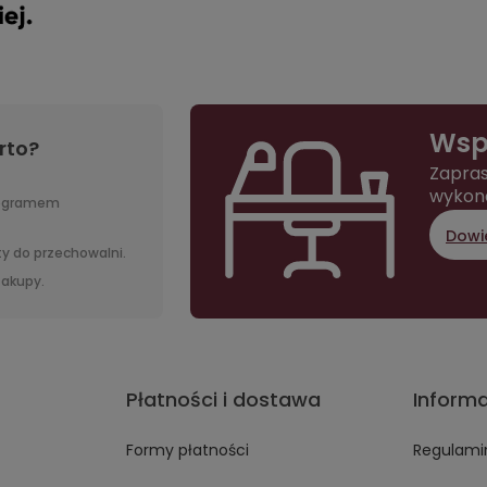
Wsp
rto?
Zapras
wykon
rogramem
Dowie
y do przechowalni.
 zakupy.
Płatności i dostawa
Inform
Formy płatności
Regulami