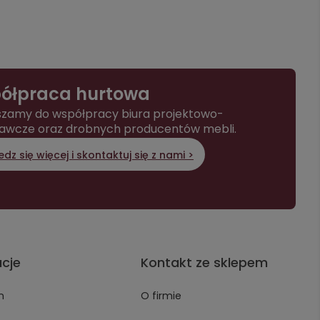
ółpraca hurtowa
zamy do współpracy biura projektowo-
awcze oraz drobnych producentów mebli.
dz się więcej i skontaktuj się z nami >
acje
Kontakt ze sklepem
n
O firmie