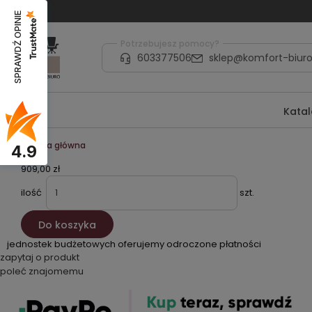
SPRAWDŹ OPINIE
Potrzebujesz pomocy?
603377506
sklep@komfort-biuro
Kata
Strona główna
4.9
909,00 zł
ilość
szt.
Do koszyka
jednostek budżetowych oferujemy odroczone płatności
zapytaj o produkt
poleć znajomemu