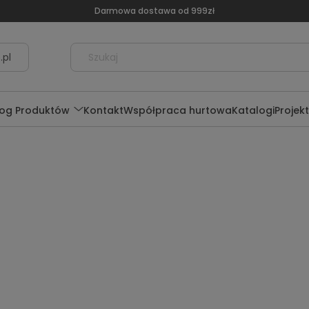
Darmowa dostawa od 999zł
.pl
log Produktów
Kontakt
Współpraca hurtowa
Katalogi
Projek