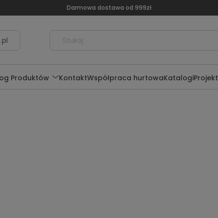
Darmowa dostawa od 999zł
.pl
log Produktów
Kontakt
Współpraca hurtowa
Katalogi
Projek