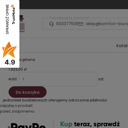
SPRAWDŹ OPINIE
Potrzebujesz pomocy?
603377506
sklep@komfort-biuro
Kata
Strona główna
4.9
1 323,00 zł
ilość
szt.
Do koszyka
jednostek budżetowych oferujemy odroczone płatności
zapytaj o produkt
poleć znajomemu