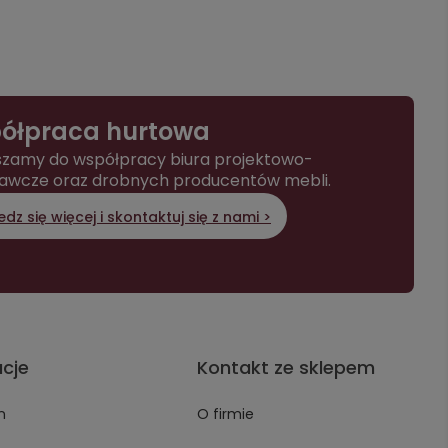
ółpraca hurtowa
zamy do współpracy biura projektowo-
awcze oraz drobnych producentów mebli.
dz się więcej i skontaktuj się z nami >
acje
Kontakt ze sklepem
n
O firmie