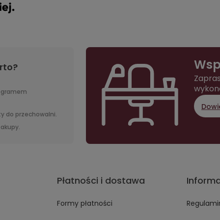
Wsp
rto?
Zapras
wykon
rogramem
Dowie
y do przechowalni.
 zakupy.
Płatności i dostawa
Inform
Formy płatności
Regulami