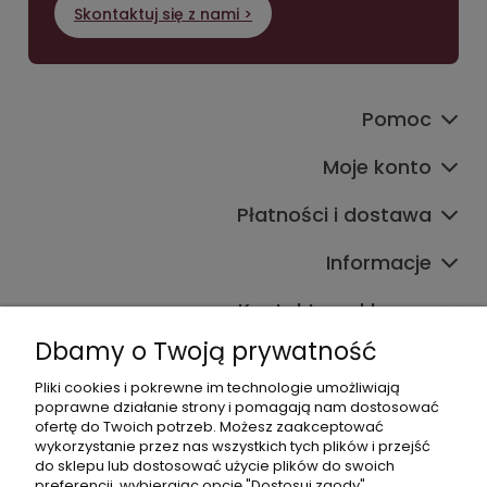
Skontaktuj się z nami >
Pomoc
Moje konto
Płatności i dostawa
Informacje
Kontakt ze sklepem
Dbamy o Twoją prywatność
Pliki cookies i pokrewne im technologie umożliwiają
Dane kontaktowe
poprawne działanie strony i pomagają nam dostosować
ofertę do Twoich potrzeb. Możesz zaakceptować
603377506
wykorzystanie przez nas wszystkich tych plików i przejść
do sklepu lub dostosować użycie plików do swoich
sklep@komfort-biuro.pl
preferencji, wybierając opcję "Dostosuj zgody".