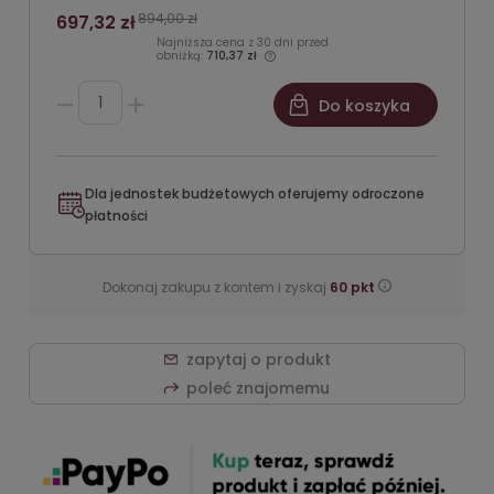
894,00 zł
697,32 zł
Najniższa cena z 30 dni przed
obniżką:
710,37 zł
Do koszyka
Dla jednostek budżetowych oferujemy odroczone
płatności
Dokonaj zakupu z kontem i zyskaj
60
pkt
zapytaj o produkt
poleć znajomemu