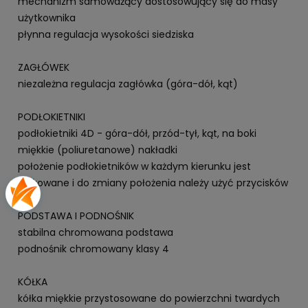
mechanizm samoważący dostosowujący się do masy
użytkownika
płynna regulacja wysokości siedziska
ZAGŁÓWEK
niezależna regulacja zagłówka (góra-dół, kąt)
PODŁOKIETNIKI
podłokietniki 4D - góra-dół, przód-tył, kąt, na boki
miękkie (poliuretanowe) nakładki
położenie podłokietników w każdym kierunku jest
blokowane i do zmiany położenia należy użyć przycisków
PODSTAWA I PODNOŚNIK
stabilna chromowana podstawa
podnośnik chromowany klasy 4
KÓŁKA
kółka miękkie przystosowane do powierzchni twardych