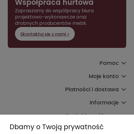
Współpraca hurtowa
Zapraszamy do współpracy biura
projektowo-wykonawcze oraz
drobnych producentów mebli.
Skontaktuj się z nami >
Pomoc
Moje konto
Płatności i dostawa
Informacje
Kontakt ze sklepem
Dbamy o Twoją prywatność