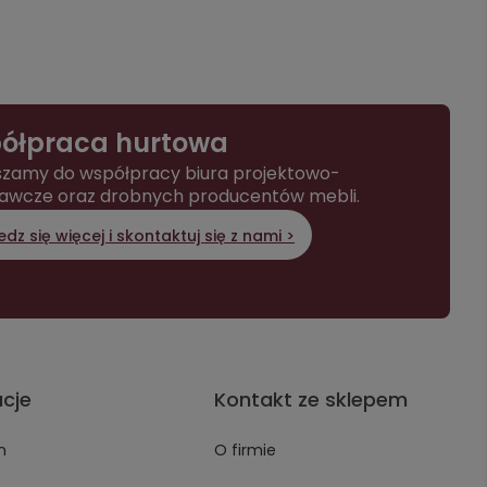
ółpraca hurtowa
zamy do współpracy biura projektowo-
awcze oraz drobnych producentów mebli.
dz się więcej i skontaktuj się z nami >
acje
Kontakt ze sklepem
n
O firmie