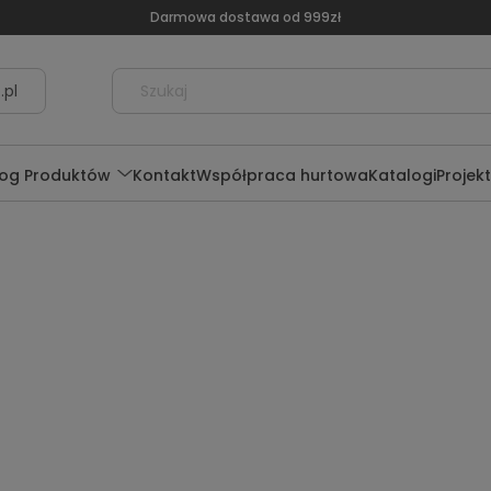
Darmowa dostawa od 999zł
.pl
log Produktów
Kontakt
Współpraca hurtowa
Katalogi
Projek