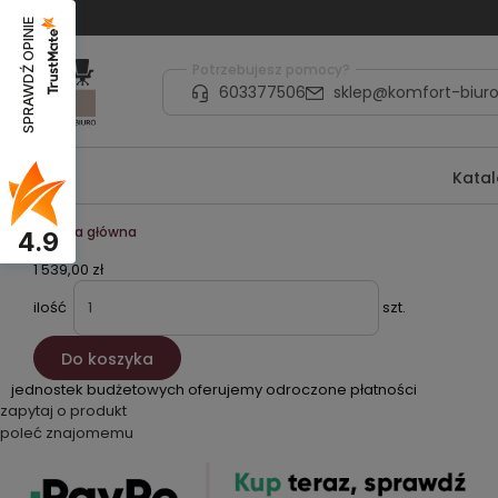
SPRAWDŹ OPINIE
Potrzebujesz pomocy?
603377506
sklep@komfort-biuro
Kata
Strona główna
4.9
1 539,00 zł
ilość
szt.
Do koszyka
jednostek budżetowych oferujemy odroczone płatności
zapytaj o produkt
poleć znajomemu