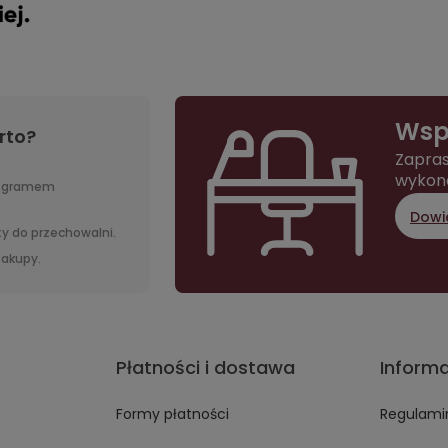
Wsp
rto?
Zapras
wykon
rogramem
Dowie
y do przechowalni.
 zakupy.
Płatności i dostawa
Inform
Formy płatności
Regulami