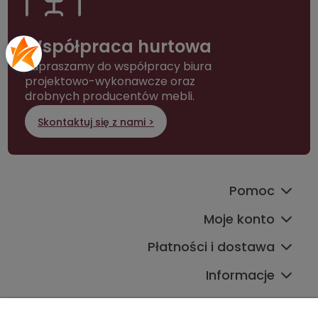
Współpraca hurtowa
Zapraszamy do współpracy biura
projektowo-wykonawcze oraz
drobnych producentów mebli.
Skontaktuj się z nami >
Pomoc
Moje konto
Płatności i dostawa
Informacje
Kontakt ze sklepem