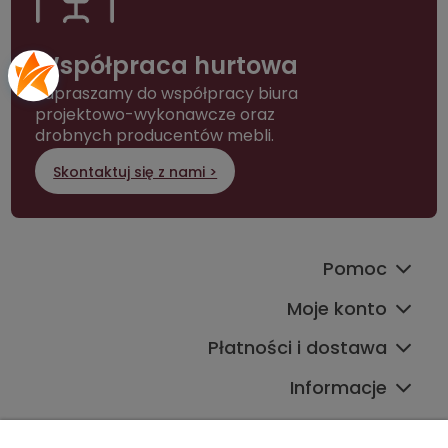
Współpraca hurtowa
Zapraszamy do współpracy biura
projektowo-wykonawcze oraz
drobnych producentów mebli.
Skontaktuj się z nami >
Pomoc
Moje konto
Płatności i dostawa
Informacje
Kontakt ze sklepem