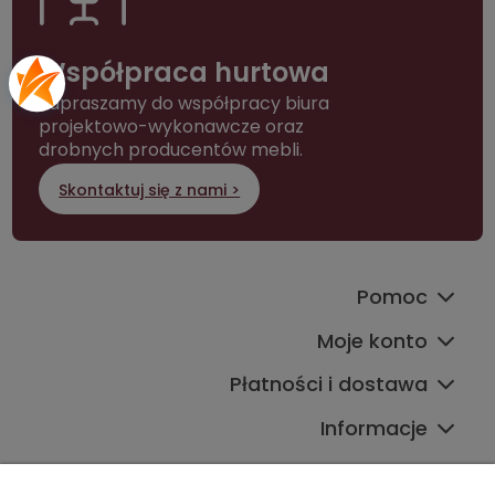
Współpraca hurtowa
Zapraszamy do współpracy biura
projektowo-wykonawcze oraz
drobnych producentów mebli.
Skontaktuj się z nami >
Pomoc
Moje konto
Płatności i dostawa
Informacje
Kontakt ze sklepem