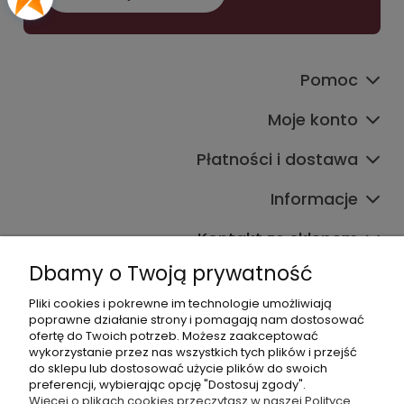
Pomoc
Moje konto
Płatności i dostawa
Informacje
Kontakt ze sklepem
Dbamy o Twoją prywatność
Pliki cookies i pokrewne im technologie umożliwiają
Dane kontaktowe
poprawne działanie strony i pomagają nam dostosować
ofertę do Twoich potrzeb. Możesz zaakceptować
603377506
wykorzystanie przez nas wszystkich tych plików i przejść
do sklepu lub dostosować użycie plików do swoich
sklep@komfort-biuro.pl
preferencji, wybierając opcję "Dostosuj zgody".
Nasz Facebook
Więcej o plikach cookies przeczytasz w naszej Polityce