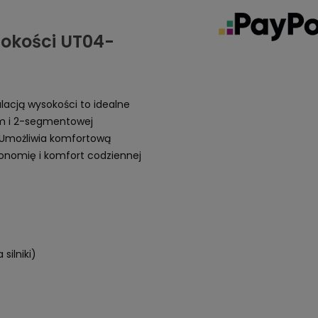
sokości UT04-
lacją wysokości to idealne
om i 2-segmentowej
. Umożliwia komfortową
gonomię i komfort codziennej
silniki)