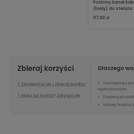
Poziomy kanał ka
(biały) do stelaża 
elektryczną regula
117,00 zł
wysokości ST-KPZ-
Zbieraj korzyści
Dlaczego wa
Oszczędzaj z p
Zarejestruj się i zbieraj punkty
lojalnościowym.
Masz już konto? Zaloguj się
Dodawaj produkt
Łatwiej finalizuj