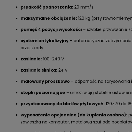
prędkość podnoszenia:
20 mm/s
maksymalne obciążenie:
120 kg (przy równomiernym
pamięć 4 pozycji wysokości
– szybkie przywołanie 
system antykolizyjny
– automatyczne zatrzymanie 
przeszkody
zasilanie:
100–240 V
zasilanie silnika:
24 V
malowany proszkowo
– odporność na zarysowania i
stopki poziomujące
– umożliwiają stabilne ustawieni
przystosowany do blatów płytowych:
120×70 do 1
wyposażenie opcjonalne (do kupienia osobno):
po
zawieszka na komputer, metalowa szuflada podblato