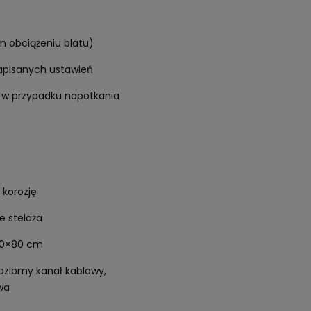
 obciążeniu blatu)
zapisanych ustawień
w przypadku napotkania
 korozję
e stelaża
80×80 cm
ziomy kanał kablowy,
wa