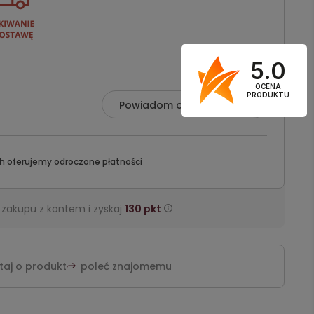
5.0
OCENA
PRODUKTU
Powiadom o dostępności
h oferujemy odroczone płatności
 zakupu z kontem i zyskaj
130
pkt
taj o produkt
poleć znajomemu