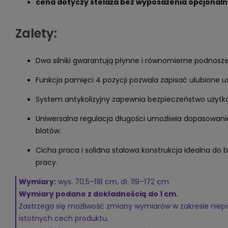
cena dotyczy stelaża bez wyposażenia opcjonal
Zalety:
Dwa silniki gwarantują płynne i równomierne podnosze
Funkcja pamięci 4 pozycji pozwala zapisać ulubione u
System antykolizyjny zapewnia bezpieczeństwo użytk
Uniwersalna regulacja długości umożliwia dopasowan
blatów.
Cicha praca i solidna stalowa konstrukcja idealna do
pracy.
Wymiary:
wys. 70,5–118 cm, dł. 119–172 cm
Wymiary podano z dokładnością do 1 cm.
Zastrzega się możliwość zmiany wymiarów w zakresie ni
istotnych cech produktu.