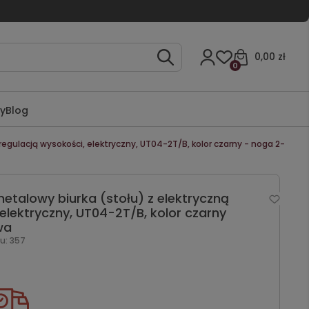
0,00 zł
0
ty
Blog
regulacją wysokości, elektryczny, UT04-2T/B, kolor czarny - noga 2-
metalowy biurka (stołu) z elektryczną
elektryczny, UT04-2T/B, kolor czarny
wa
u:
357