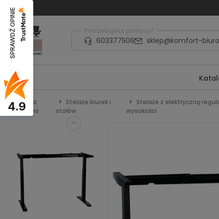
SPRAWDŹ OPINIE
Potrzebujesz pomocy?
603377506
sklep@komfort-biuro
Kata
Strona
Stelaże biurek i
Stelaże z elektryczną regul
4.9
główna
stołów
wysokości