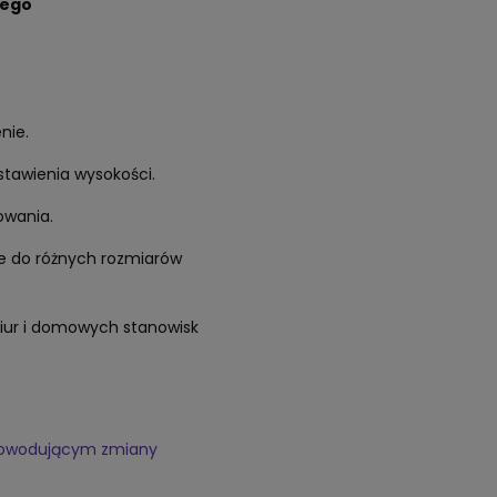
nego
nie.
stawienia wysokości.
owania.
ie do różnych rozmiarów
 biur i domowych stanowisk
epowodującym zmiany