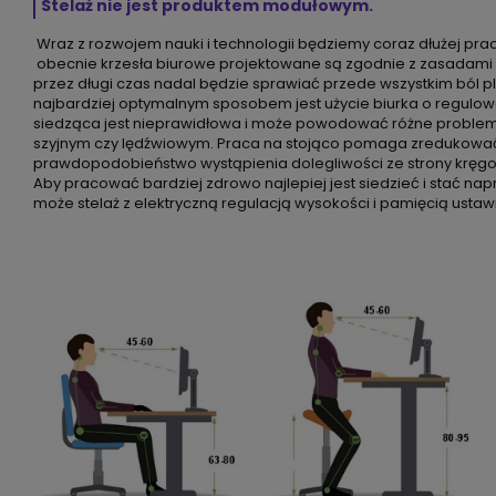
Stelaż nie jest produktem modułowym.
Wraz z rozwojem nauki i technologii będziemy coraz dłużej pra
obecnie krzesła biurowe projektowane są zgodnie z zasadami 
przez długi czas nadal będzie sprawiać przede wszystkim ból pl
najbardziej optymalnym sposobem jest użycie biurka o regulo
siedząca jest nieprawidłowa i może powodować różne problem
szyjnym czy lędźwiowym. Praca na stojąco pomaga zredukować t
prawdopodobieństwo wystąpienia dolegliwości ze strony kręgo
Aby pracować bardziej zdrowo najlepiej jest siedzieć i stać n
może stelaż z elektryczną regulacją wysokości i pamięcią ustaw