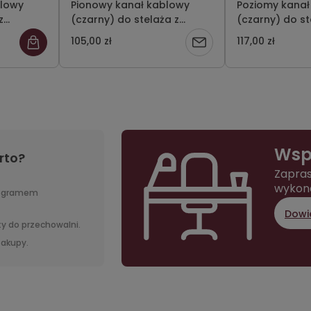
blowy
Pionowy kanał kablowy
Poziomy kanał
z
(czarny) do stelaża z
(czarny) do st
cją
elektryczną regulacją
elektryczną re
105,00 zł
117,00 zł
Powiadom
01
wysokości ST-KPI-01
wysokości ST-
o
dostępności
Wsp
rto?
Zapras
wykon
rogramem
Dowie
y do przechowalni.
 zakupy.