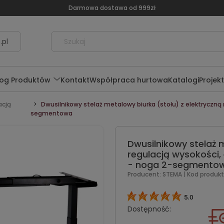
Darmowa dostawa od 999zł
.pl
log Produktów
Kontakt
Współpraca hurtowa
Katalogi
Projek
acją
Dwusilnikowy stelaż metalowy biurka (stołu) z elektryczną 
segmentowa
Dwusilnikowy stelaż 
regulacją wysokości, 
- noga 2-segmento
Producent:
STEMA
| Kod produkt
5.0
Dostępność: