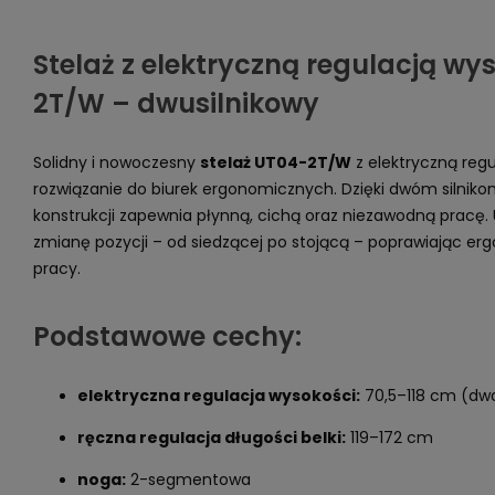
Stelaż z elektryczną regulacją wy
2T/W – dwusilnikowy
Solidny i nowoczesny
stelaż UT04-2T/W
z elektryczną regu
rozwiązanie do biurek ergonomicznych. Dzięki dwóm silnik
konstrukcji zapewnia płynną, cichą oraz niezawodną pracę
zmianę pozycji – od siedzącej po stojącą – poprawiając er
pracy.
Podstawowe cechy:
elektryczna regulacja wysokości:
70,5–118 cm (dwa 
ręczna regulacja długości belki:
119–172 cm
noga:
2-segmentowa