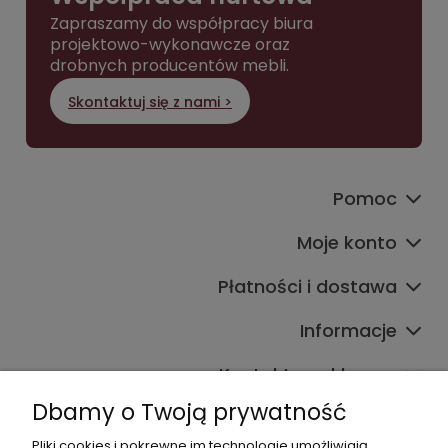
Zapraszamy do współpracy biura
projektowo-wykonawcze oraz
drobnych producentów mebli.
Skontaktuj się z nami >
Pomoc
Moje konto
Płatności i dostawa
Informacje
Kontakt ze sklepem
Dbamy o Twoją prywatność
Pliki cookies i pokrewne im technologie umożliwiają