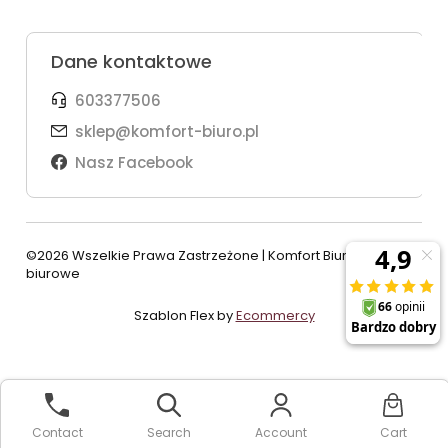
Dane kontaktowe
603377506
sklep@komfort-biuro.pl
Nasz Facebook
©2026 Wszelkie Prawa Zastrzeżone | Komfort Biuro - meble
biurowe
Szablon Flex by
Ecommercy
View full version of the site
Contact
Search
Account
Cart
Sklep internetowy Shoper Premium