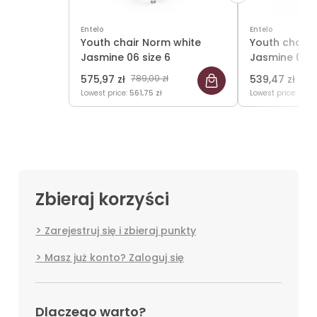
Entelo
Entelo
Youth chair Norm white
Youth chair 
Jasmine 06 size 6
Jasmine 06 s
575,97 zł
789,00 zł
539,47 zł
739
Lowest price:
561,75 zł
Lowest price:
524,
Zbieraj korzyści
Zarejestruj się i zbieraj punkty
Masz już konto? Zaloguj się
Dlaczego warto?