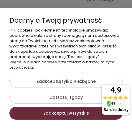
Kontakt ze sklepem
Dbamy o Twoją prywatność
Pliki cookies i pokrewne im technologie umożliwiają
Dane kontaktowe
poprawne działanie strony i pomagają nam dostosować
ofertę do Twoich potrzeb. Możesz zaakceptować
603377506
wykorzystanie przez nas wszystkich tych plików i przejść
do sklepu lub dostosować użycie plików do swoich
sklep@komfort-biuro.pl
preferencji, wybierając opcję "Dostosuj zgody".
Nasz Facebook
Więcej o plikach cookies przeczytasz w naszej Polityce
prywatności.
Zaakceptuj tylko niezbędne
©2026 Wszelkie Prawa Zastrzeżone | Komfort Biuro -
meble biurowe
Dostosuj zgody
Szablon Flex by
Ecommercy
Zaakceptuj wszystkie