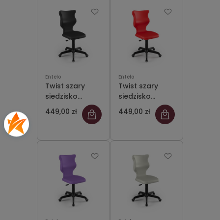
Entelo
Entelo
Twist szary
Twist szary
siedzisko
siedzisko
czarne rozmiar
czerwone
449,00 zł
449,00 zł
4 WK+P - bez
rozmiar 4 WK+P
podłokietników
- bez
- stopki
podłokietników
- stopki