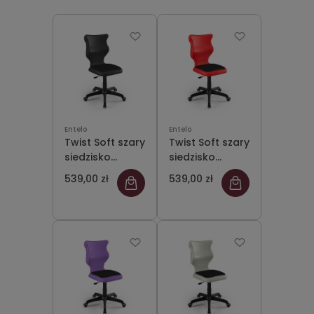
Entelo
Entelo
Twist Soft szary
Twist Soft szary
siedzisko
siedzisko
czarne rozmiar
czerwone
539,00 zł
539,00 zł
4 WK+P - bez
rozmiar 4 WK+P
podłokietników
- bez
- stopki
podłokietników
- stopki