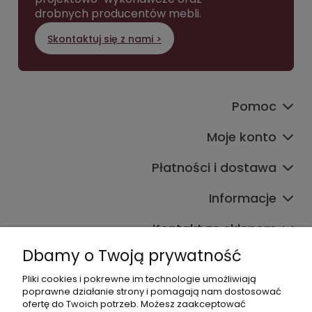
drobnych producentów mebli.
Skontaktuj się z nami >
Pomoc
Moje konto
Płatności i dostawa
Informacje
Kontakt ze sklepem
Dbamy o Twoją prywatność
Pliki cookies i pokrewne im technologie umożliwiają
Dane kontaktowe
poprawne działanie strony i pomagają nam dostosować
ofertę do Twoich potrzeb. Możesz zaakceptować
603377506