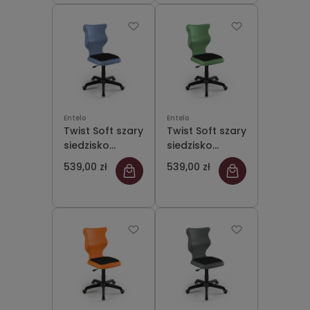
podłokietników
- bez
- stopki
podłokietników
- stopki
Entelo
Entelo
Twist Soft szary
Twist Soft szary
siedzisko
siedzisko
pastelowe
pastelowe
539,00 zł
539,00 zł
niebieskie
zielone rozmiar
rozmiar 4 WK+P
4 WK+P - bez
- bez
podłokietników
podłokietników
- stopki
- stopki