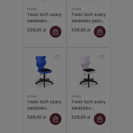
Entelo
Entelo
Twist Soft szary
Twist Soft szary
siedzisko
siedzisko jasne
fioletowe
szare rozmiar 4
539,00 zł
539,00 zł
rozmiar 4 WK+P
WK+P - bez
- bez
podłokietników
podłokietników
- stopki
- stopki
Entelo
Entelo
Twist Soft szary
Twist Soft szary
siedzisko
siedzisko
niebieskie
pastelowe
539,00 zł
539,00 zł
rozmiar 4 WK+P
fioletowe
- bez
rozmiar 4 WK+P