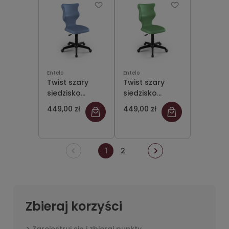
- stopki
Entelo
Entelo
Twist szary
Twist szary
siedzisko
siedzisko
pastelowe
pastelowe
449,00 zł
449,00 zł
niebieskie
zielone rozmiar
rozmiar 4 WK+P
4 WK+P - bez
- bez
podłokietników
podłokietników
- stopki
1
2
- stopki
Zbieraj korzyści