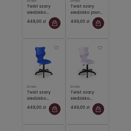
Entelo
Entelo
Twist szary
Twist szary
siedzisko
siedzisko jasne
fioletowe
szare rozmiar 4
449,00 zł
449,00 zł
rozmiar 4 WK+P
WK+P - bez
- bez
podłokietników
podłokietników
- stopki
- stopki
Entelo
Entelo
Twist szary
Twist szary
siedzisko
siedzisko
niebieskie
pastelowe
449,00 zł
449,00 zł
rozmiar 4 WK+P
fioletowe
- bez
rozmiar 4 WK+P
podłokietników
- bez
- stopki
podłokietników