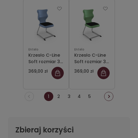
Entelo
Entelo
Krzesło C-Line
Krzesło C-Line
Soft rozmiar 3
Soft rozmiar 3
siedzisko
siedzisko
369,00 zł
369,00 zł
pastelowy
pastelowy
niebieski/stelaż
zielony/stelaż
szary
szary
1
2
3
4
5
Zbieraj korzyści