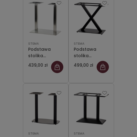
STEMA
STEMA
Podstawa
Podstawa
stolika
stolika
podwójna SH-
podwójna SH-
439,00 zł
499,00 zł
3003-1/S/6,
3007-2/B
(stelaż stolika),
(stelaż stolika),
stal
wysokość 73
nierdzewna
cm, kolor
szczotkowana,
czarny
nogi 6x6 cm
STEMA
STEMA