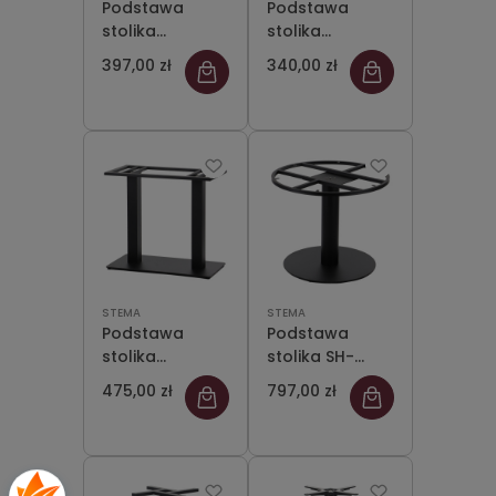
Podstawa
Podstawa
stolika
stolika
podwójna SH-
podwójna SH-
397,00 zł
340,00 zł
3052/B (stelaż
4001-2/B
stolika),
(stelaż stolika),
wysokość 73
wysokość 73
cm, kolor
cm, kolor
czarny
czarny
STEMA
STEMA
Podstawa
Podstawa
stolika
stolika SH-
podwójna SH-
3012-1/B,
475,00 zł
797,00 zł
5003-3/B,
czarna,
czarna,
wysokość 72,5
wysokość 72
cm (stelaż
cm
stolika, stołu)