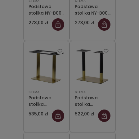
STEMA
STEMA
Podstawa
Podstawa
stolika NY-B007
stolika NY-B007
czarna
szara
273,00 zł
273,00 zł
STEMA
STEMA
Podstawa
Podstawa
stolika
stolika
podwójna SH-
podwójna SH-
535,00 zł
522,00 zł
3003-1/G,
3003-1/GB,
70x40 cm,
70x40 cm,
h=72.5 cm,
h=72.5 cm,
złota
zlota