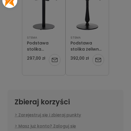
STEMA
STEMA
Podstawa
Podstawa
stolika
stolika żeliwna
metalowa SH-
SH-5013-10/B
297,00 zł
392,00 zł
Powiadom
Powiadom
5001-8/B
o
o
dostępności
dostępności
Zbieraj korzyści
Zarejestruj się i zbieraj punkty
Masz już konto? Zaloguj się