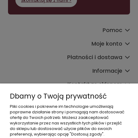
Skontaktuj się z nami >
Pomoc
Moje konto
Płatności i dostawa
Informacje
Kontakt ze sklepem
Dbamy o Twoją prywatność
Pliki cookies i pokrewne im technologie umożliwiają
Dane kontaktowe
poprawne działanie strony i pomagają nam dostosować
ofertę do Twoich potrzeb. Możesz zaakceptować
603377506
wykorzystanie przez nas wszystkich tych plików i przejść
do sklepu lub dostosować użycie plików do swoich
sklep@komfort-biuro.pl
preferencji, wybierając opcję "Dostosuj zgody".