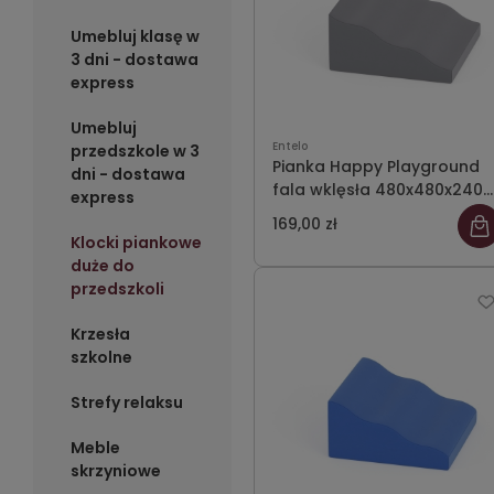
Umebluj klasę w
3 dni - dostawa
express
Umebluj
Entelo
przedszkole w 3
Pianka Happy Playground
dni - dostawa
fala wklęsła 480x480x240
express
Meditap 03
169,00 zł
Klocki piankowe
duże do
przedszkoli
Krzesła
szkolne
Strefy relaksu
Meble
skrzyniowe