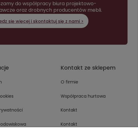
zamy do współpracy biura projektowo-
awcze oraz drobnych producentów mebli.
dz się więcej i skontaktuj się z nami >
acje
Kontakt ze sklepem
n
O firmie
Cookies
Współpraca hurtowa
prywatności
Kontakt
środowiskowa
Kontakt