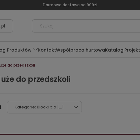
Darmowa dostawa od 999zł
.pl
log Produktów
Kontakt
Współpraca hurtowa
Katalogi
Projek
uże do przedszkoli
uże do przedszkoli
Kategorie: Klocki pia [...]