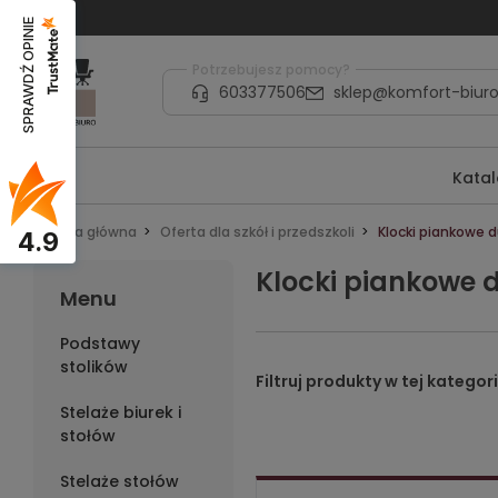
SPRAWDŹ OPINIE
Potrzebujesz pomocy?
603377506
sklep@komfort-biuro
Kata
Strona główna
Oferta dla szkół i przedszkoli
Klocki piankowe d
4.9
Klocki piankowe d
Menu
Podstawy
stolików
Stelaże biurek i
stołów
Stelaże stołów