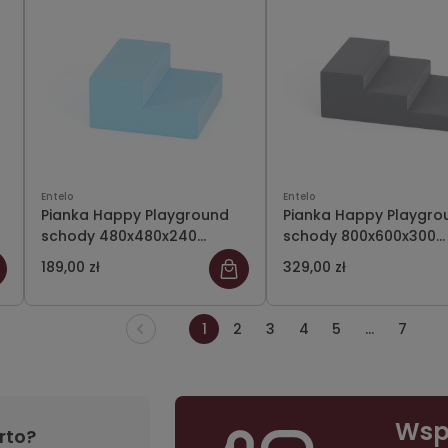
Entelo
Entelo
Pianka Happy Playground
Pianka Happy Playgro
schody 480x480x240
schody 800x600x300
Meditap 36
Meditap 03
189,00 zł
329,00 zł
1
2
3
4
5
...
7
Wsp
rto?