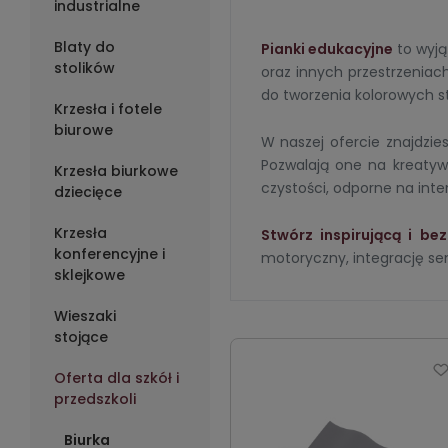
industrialne
Blaty do
Pianki edukacyjne
to wyją
stolików
oraz innych przestrzeniac
do tworzenia kolorowych s
Krzesła i fotele
biurowe
W naszej ofercie znajdzie
Pozwalają one na kreatywn
Krzesła biurkowe
czystości, odporne na int
dziecięce
Krzesła
Stwórz inspirującą i be
konferencyjne i
motoryczny, integrację se
sklejkowe
Wieszaki
stojące
Oferta dla szkół i
przedszkoli
Biurka