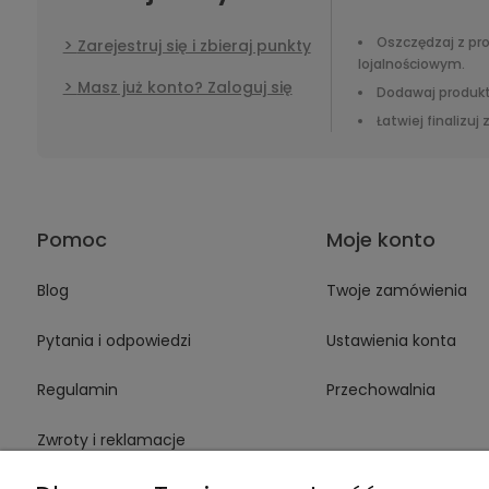
Oszczędzaj z p
Zarejestruj się i zbieraj punkty
lojalnościowym.
Masz już konto? Zaloguj się
Dodawaj produkt
Łatwiej finalizuj
Pomoc
Moje konto
Blog
Twoje zamówienia
Pytania i odpowiedzi
Ustawienia konta
Regulamin
Przechowalnia
Zwroty i reklamacje