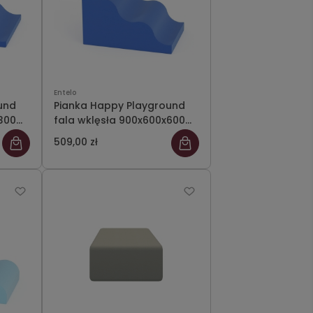
Entelo
und
Pianka Happy Playground
300
fala wklęsła 900x600x600
Meditap 42
509,00 zł