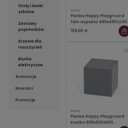
Stoły i ławki
Entelo
szkolne
Pianka Happy Playground
fala wypukła 480x480x240
Zestawy
Meditap 42
pojemników
159,00 zł
Krzesła dla
nauczycieli
Biurka
elektryczne
Aranżacje
Nowości
Promocje
Entelo
Pianka Happy Playground
kostka 600x600x600