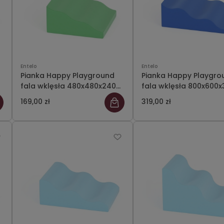
Entelo
Entelo
Pianka Happy Playground
Pianka Happy Playgro
fala wklęsła 480x480x240
fala wklęsła 800x600x
Meditap 23
Meditap 42
169,00 zł
319,00 zł