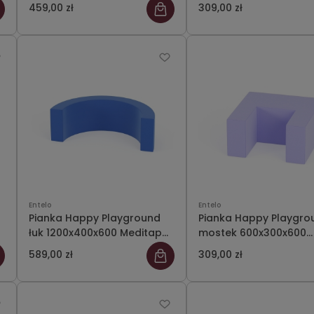
Meditap 23
Meditap 36
459,00 zł
309,00 zł
Entelo
Entelo
Pianka Happy Playground
Pianka Happy Playgro
łuk 1200x400x600 Meditap
mostek 600x300x600
42
Meditap 38
589,00 zł
309,00 zł