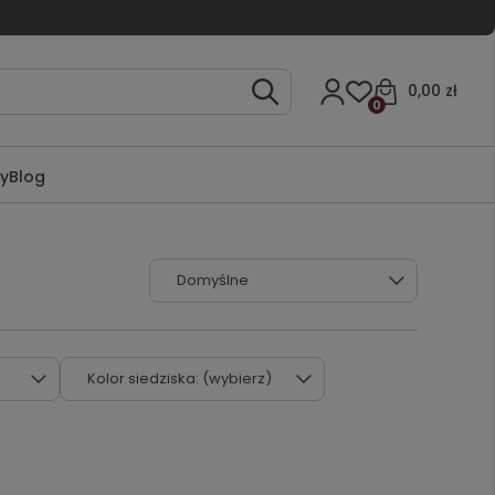
0,00 zł
0
ty
Blog
Kolor siedziska: (wybierz)