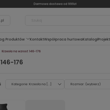
Darmowa dostawa od 999zł
.pl
log Produktów
Kontakt
Współpraca hurtowa
Katalogi
Projek
Krzesła na wzrost 146-176
 146-176
Kategorie: Krzesła na [...]
Rozmiar: (wybierz)