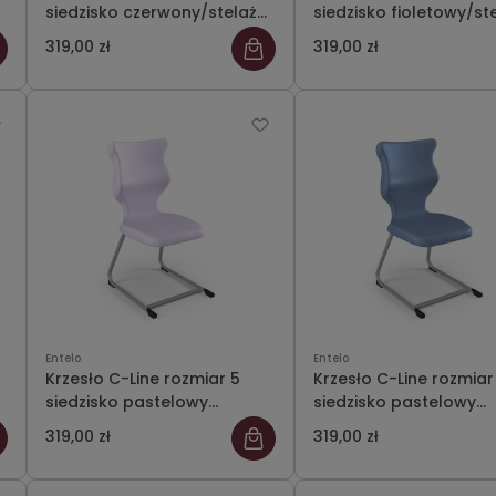
siedzisko czerwony/stelaż
siedzisko fioletowy/st
szary
szary
319,00 zł
319,00 zł
Entelo
Entelo
Krzesło C-Line rozmiar 5
Krzesło C-Line rozmiar
siedzisko pastelowy
siedzisko pastelowy
fioletowy/stelaż szary
niebieski/stelaż szary
319,00 zł
319,00 zł