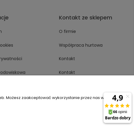
acje
Kontakt ze sklepem
n
O firmie
Cookies
Współpraca hurtowa
prywatności
Kontakt
środowiskowa
Kontakt
rustMate
zeb. Możesz zaakceptować wykorzystanie przez nas wszystkich
6
sklep@komfort-biuro.pl
Nasz Facebook