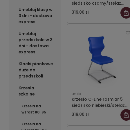
siedzisko czarny/stelaż
szary
Umebluj klasę w
319,00 zł
3 dni - dostawa
express
Umebluj
przedszkole w 3
dni - dostawa
express
Klocki piankowe
duże do
przedszkoli
Krzesła
szkolne
Entelo
Krzesło C-Line rozmiar 5
siedzisko niebieski/stelaż
Krzesła na
szary
wzrost 80-95
319,00 zł
Krzesła na