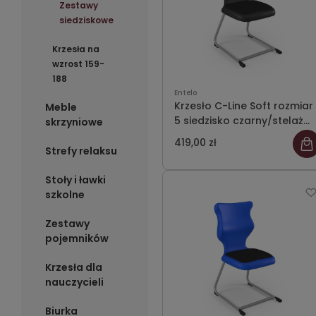
Zestawy
siedziskowe
Krzesła na
wzrost 159-
188
Entelo
Krzesło C-Line Soft rozmiar
Meble
5 siedzisko czarny/stelaż
skrzyniowe
szary
419,00 zł
Strefy relaksu
Stoły i ławki
szkolne
Zestawy
pojemników
Krzesła dla
nauczycieli
Biurka