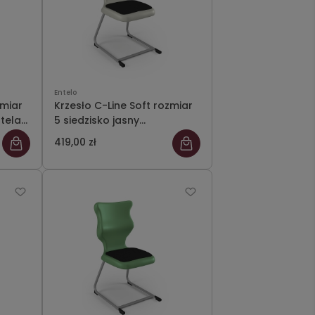
Entelo
zmiar
Krzesło C-Line Soft rozmiar
stelaż
5 siedzisko jasny
szary/stelaż szary
419,00 zł