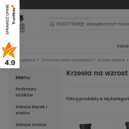
SPRAWDŹ OPINIE
Potrzebujesz pomocy?
603377506
sklep@komfort-biuro
Kata
Strona główna
Oferta dla szkół i przedszkoli
Krzesła szkolne
4.9
Krzesła na wzrost
Menu
Podstawy
stolików
Stelaże biurek i
stołów
Stelaże stołów