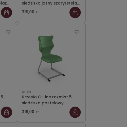
elaż
siedzisko jasny szary/stelaż
szary
319,00 zł
Entelo
 5
Krzesło C-Line rozmiar 5
siedzisko pastelowy
zielony/stelaż szary
319,00 zł