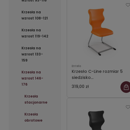
wzrost 93-116
Krzesła na
wzrost 108-121
Krzesła na
wzrost 119-142
Krzesła na
wzrost 133-
159
Entelo
Krzesło C-Line rozmiar 5
Krzesła na
siedzisko
wzrost 146-
pomarańczowy/stelaż
176
319,00 zł
szary
Krzesła
stacjonarne
Krzesła
obrotowe