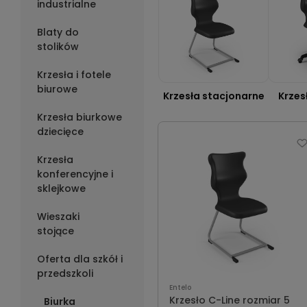
industrialne
Blaty do
stolików
Krzesła i fotele
biurowe
Krzesła stacjonarne
Krzes
Krzesła biurkowe
dziecięce
Krzesła
konferencyjne i
sklejkowe
Wieszaki
stojące
Oferta dla szkół i
przedszkoli
Entelo
Krzesło C-Line rozmiar 5
Biurka