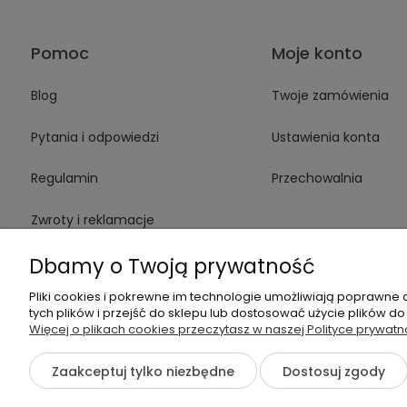
Pomoc
Moje konto
Blog
Twoje zamówienia
Pytania i odpowiedzi
Ustawienia konta
Regulamin
Przechowalnia
Zwroty i reklamacje
Dbamy o Twoją prywatność
Karta Gwarancyjna
Pliki cookies i pokrewne im technologie umożliwiają poprawne
tych plików i przejść do sklepu lub dostosować użycie plików do
Więcej o plikach cookies przeczytasz w naszej Polityce prywatn
Dane kontaktowe
Zaakceptuj tylko niezbędne
Dostosuj zgody