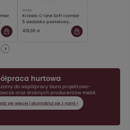
Entelo
zmiar
Krzesło C-Line Soft rozmiar
5 siedzisko pastelowy
zielony/stelaż szary
419,00 zł
ółpraca hurtowa
zamy do współpracy biura projektowo-
awcze oraz drobnych producentów mebli.
dz się więcej i skontaktuj się z nami >