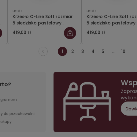
Entelo
Entelo
Krzesło C-Line Soft rozmiar
Krzesło C-Line Soft ro
5 siedzisko pastelowy
5 siedzisko pastelowy
fioletowy/stelaż szary
niebieski/stelaż szary
419,00 zł
419,00 zł
1
2
3
4
5
...
10
Wsp
rto?
Zapras
wykon
rogramem
Dowie
y do przechowalni.
 zakupy.