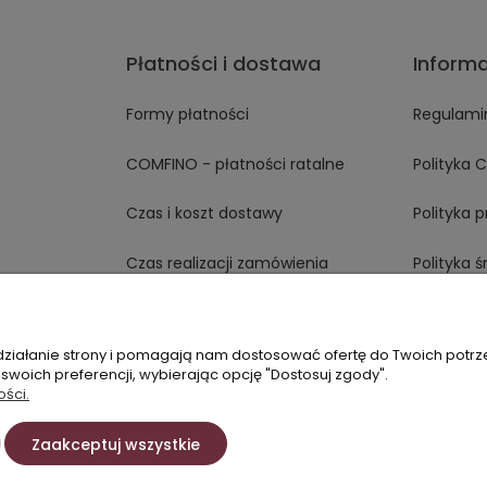
Płatności i dostawa
Inform
Formy płatności
Regulami
COMFINO - płatności ratalne
Polityka 
Czas i koszt dostawy
Polityka 
Czas realizacji zamówienia
Polityka 
Opinie T
 działanie strony i pomagają nam dostosować ofertę do Twoich potr
 swoich preferencji, wybierając opcję "Dostosuj zgody".
ości.
60337750
Zaakceptuj wszystkie