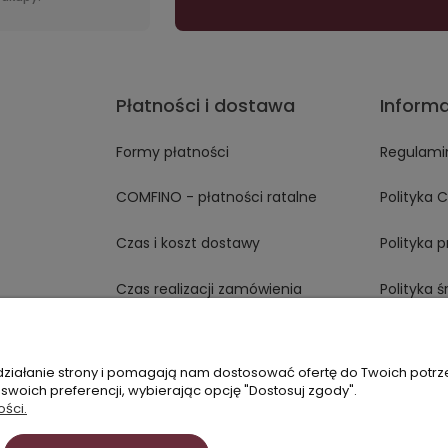
Płatności i dostawa
Inform
Formy płatności
Regulami
COMFINO - płatności ratalne
Polityka 
Czas i koszt dostawy
Polityka 
Czas realizacji zamówienia
Polityka 
Opinie T
 działanie strony i pomagają nam dostosować ofertę do Twoich potr
 swoich preferencji, wybierając opcję "Dostosuj zgody".
ości.
60337750