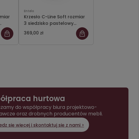
Entelo
zmiar
Krzesło C-Line Soft rozmiar
3 siedzisko pastelowy
zielony/stelaż szary
369,00 zł
ółpraca hurtowa
zamy do współpracy biura projektowo-
awcze oraz drobnych producentów mebli.
dz się więcej i skontaktuj się z nami >