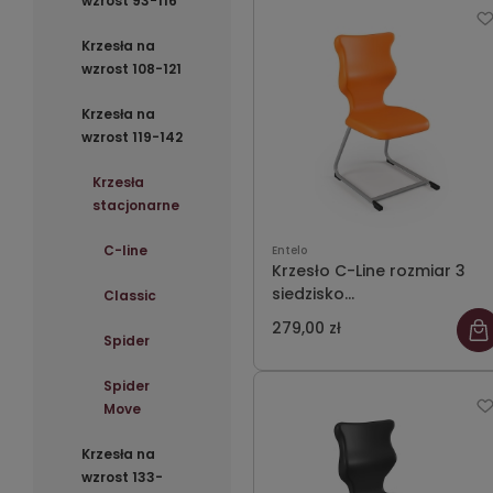
wzrost 93-116
Krzesła na
wzrost 108-121
Krzesła na
wzrost 119-142
Krzesła
stacjonarne
C-line
Entelo
Krzesło C-Line rozmiar 3
siedzisko
Classic
pomarańczowy/stelaż
279,00 zł
szary
Spider
Spider
Move
Krzesła na
wzrost 133-