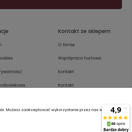
acje
Kontakt ze sklepem
n
O firmie
Cookies
Współpraca hurtowa
prywatności
Kontakt
środowiskowa
Kontakt
rustMate
zeb. Możesz zaakceptować wykorzystanie przez nas wszystkich
6
sklep@komfort-biuro.pl
Nasz Facebook