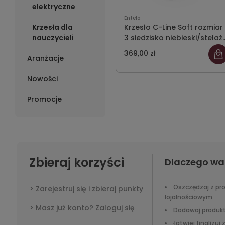
elektryczne
Entelo
Krzesła dla
Krzesło C-Line Soft rozmiar
nauczycieli
3 siedzisko niebieski/stelaż
szary
369,00 zł
Aranżacje
Nowości
Promocje
Zbieraj korzyści
Dlaczego wa
Oszczędzaj z p
Zarejestruj się i zbieraj punkty
lojalnościowym.
Masz już konto? Zaloguj się
Dodawaj produkt
Łatwiej finalizuj