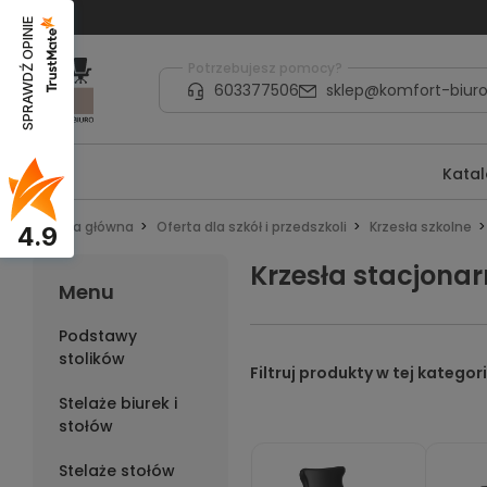
SPRAWDŹ OPINIE
Potrzebujesz pomocy?
603377506
sklep@komfort-biuro
Kata
Strona główna
Oferta dla szkół i przedszkoli
Krzesła szkolne
4.9
Krzesła stacjonar
Menu
Podstawy
stolików
Stelaże biurek i
stołów
Stelaże stołów