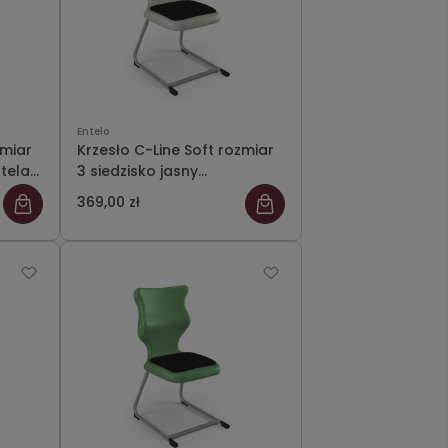
Entelo
zmiar
Krzesło C-Line Soft rozmiar
stelaż
3 siedzisko jasny
szary/stelaż szary
369,00 zł