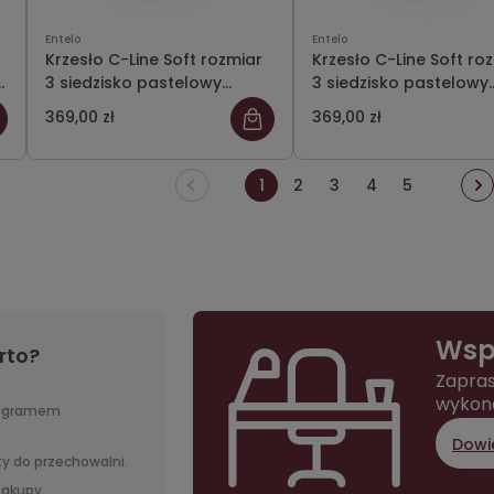
Entelo
Entelo
Krzesło C-Line Soft rozmiar
Krzesło C-Line Soft ro
3 siedzisko pastelowy
3 siedzisko pastelowy
fioletowy/stelaż szary
niebieski/stelaż szary
369,00 zł
369,00 zł
1
2
3
4
5
Wsp
rto?
Zapras
wykon
rogramem
Dowie
y do przechowalni.
 zakupy.