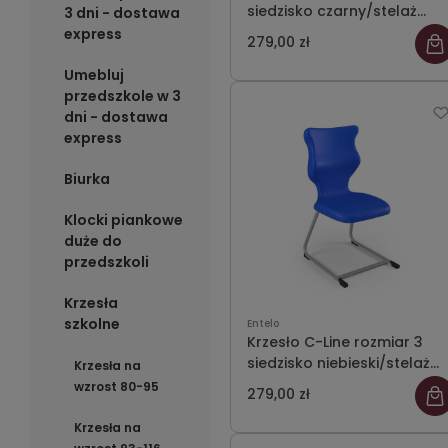
siedzisko czarny/stelaż
3 dni - dostawa
szary
express
279,00 zł
Umebluj
przedszkole w 3
dni - dostawa
express
Biurka
Klocki piankowe
duże do
przedszkoli
Krzesła
szkolne
Entelo
Krzesło C-Line rozmiar 3
siedzisko niebieski/stelaż
Krzesła na
szary
wzrost 80-95
279,00 zł
Krzesła na