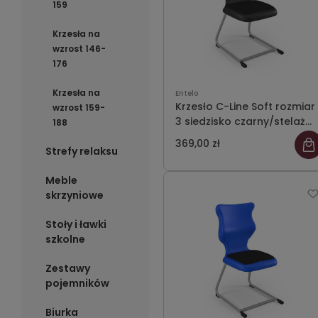
159
Krzesła na
wzrost 146-
176
Krzesła na
Entelo
Krzesło C-Line Soft rozmiar
wzrost 159-
3 siedzisko czarny/stelaż
188
szary
369,00 zł
Strefy relaksu
Meble
skrzyniowe
Stoły i ławki
szkolne
Zestawy
pojemników
Biurka