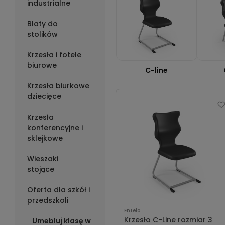
industrialne
Blaty do
stolików
Krzesła i fotele
biurowe
C-line
Krzesła biurkowe
dziecięce
Krzesła
konferencyjne i
sklejkowe
Wieszaki
stojące
Oferta dla szkół i
przedszkoli
Entelo
Krzesło C-Line rozmiar 3
Umebluj klasę w