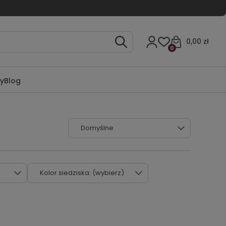
0,00 zł
0
ty
Blog
Kolor siedziska: (wybierz)