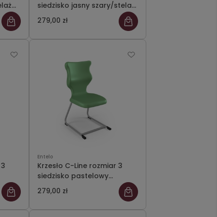
elaż
siedzisko jasny szary/stelaż
szary
279,00 zł
Entelo
 3
Krzesło C-Line rozmiar 3
siedzisko pastelowy
zielony/stelaż szary
279,00 zł