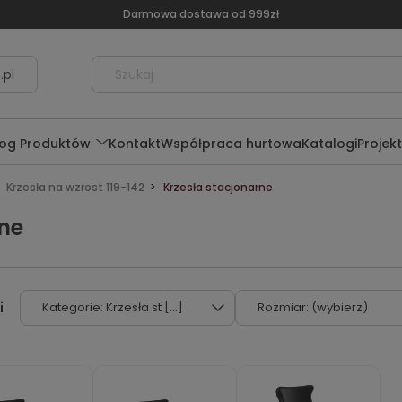
Darmowa dostawa od 999zł
.pl
log Produktów
Kontakt
Współpraca hurtowa
Katalogi
Projek
Krzesła na wzrost 119-142
Krzesła stacjonarne
ne
Kategorie: Krzesła st [...]
Rozmiar: (wybierz)