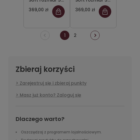
Soft rozmiar 3
Soft rozmiar 3
siedzisko
siedzisko
369,00 zł
369,00 zł
pastelowy
pastelowy
niebieski/stelaż
zielony/stelaż
szary
szary
1
2
Zbieraj korzyści
Zarejestruj się i zbieraj punkty
Masz już konto? Zaloguj się
Dlaczego warto?
Oszczędzaj z programem lojalnościowym.