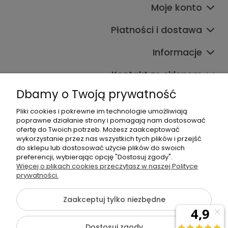
Moje konto
Płatności i dostawa
Informacje
Kontakt ze sklepem
Dbamy o Twoją prywatność
Pliki cookies i pokrewne im technologie umożliwiają
Dane kontaktowe
poprawne działanie strony i pomagają nam dostosować
ofertę do Twoich potrzeb. Możesz zaakceptować
603377506
wykorzystanie przez nas wszystkich tych plików i przejść
do sklepu lub dostosować użycie plików do swoich
sklep@komfort-biuro.pl
preferencji, wybierając opcję "Dostosuj zgody".
Nasz Facebook
Więcej o plikach cookies przeczytasz w naszej Polityce
prywatności.
Zaakceptuj tylko niezbędne
©2026 Wszelkie Prawa Zastrzeżone | Komfort Biuro - meble
biurowe
Dostosuj zgody