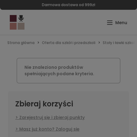
Darmowa dostawa od 999zł
Strona główna
Oferta dla szkół i przedszkoli
Stoły i ławki szkol
Nie znaleziono produktów
spełniających podane kryteria.
Zbieraj korzyści
Zarejestruj się i zbieraj punkty
Masz już konto? Zaloguj się