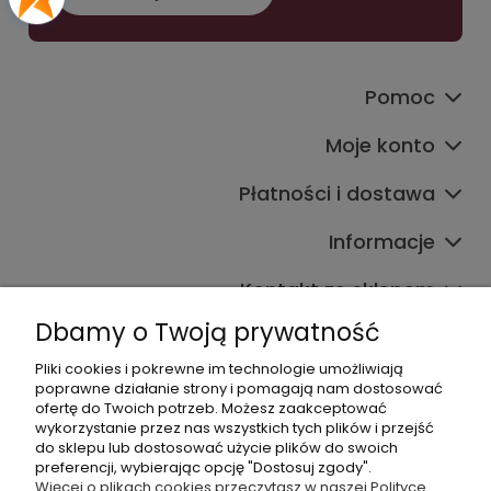
Pomoc
Moje konto
Płatności i dostawa
Informacje
Kontakt ze sklepem
Dbamy o Twoją prywatność
Pliki cookies i pokrewne im technologie umożliwiają
Dane kontaktowe
poprawne działanie strony i pomagają nam dostosować
ofertę do Twoich potrzeb. Możesz zaakceptować
603377506
wykorzystanie przez nas wszystkich tych plików i przejść
do sklepu lub dostosować użycie plików do swoich
sklep@komfort-biuro.pl
preferencji, wybierając opcję "Dostosuj zgody".
Nasz Facebook
Więcej o plikach cookies przeczytasz w naszej Polityce