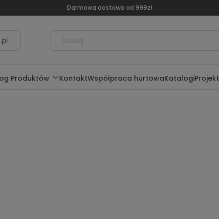
Darmowa dostawa od 999zł
.pl
log Produktów
Kontakt
Współpraca hurtowa
Katalogi
Projek