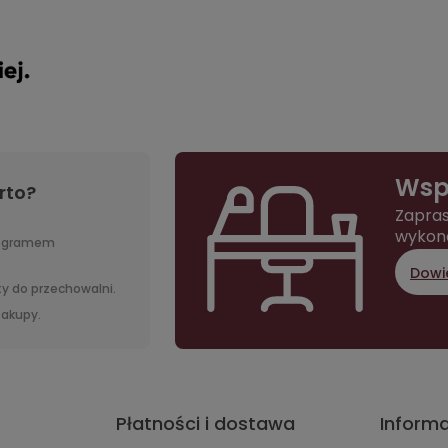
Wsp
rto?
Zapras
wykon
rogramem
Dowie
y do przechowalni.
 zakupy.
Płatności i dostawa
Inform