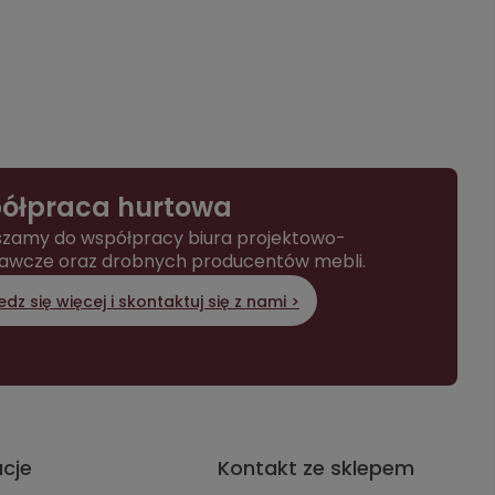
ółpraca hurtowa
zamy do współpracy biura projektowo-
awcze oraz drobnych producentów mebli.
dz się więcej i skontaktuj się z nami >
acje
Kontakt ze sklepem