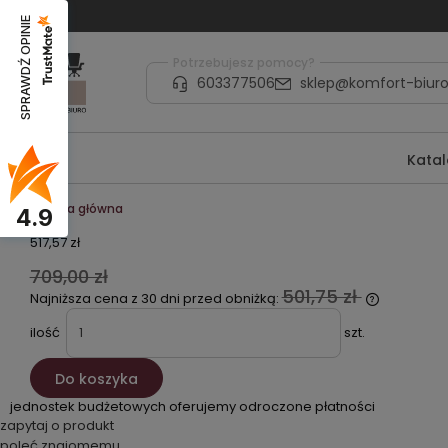
SPRAWDŹ OPINIE
Potrzebujesz pomocy?
603377506
sklep@komfort-biuro
Kata
Strona główna
4.9
517,57 zł
709,00 zł
501,75 zł
Najniższa cena z 30 dni przed obniżką:
ilość
szt.
Do koszyka
jednostek budżetowych oferujemy odroczone płatności
zapytaj o produkt
poleć znajomemu